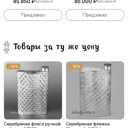
₽
₽
85 850
85 000
101 000
₽
100 000
₽
Предзаказ
Предзаказ
Товары за ту же цену
- 15%
- 15%
Серебряная фляга ручной
Серебряная фляжка