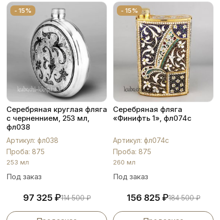
- 15%
- 15%
Серебряная круглая фляга
Серебряная фляга
с черненнием, 253 мл,
«Финифть 1», фл074с
фл038
Артикул: фл038
Артикул: фл074с
Проба: 875
Проба: 875
253 мл
260 мл
Под заказ
Под заказ
₽
₽
97 325
156 825
114 500
₽
184 500
₽