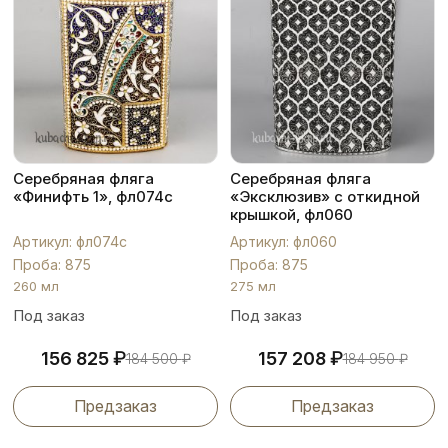
Серебряная фляга
Серебряная фляга
«Финифть 1», фл074с
«Эксклюзив» с откидной
крышкой, фл060
Артикул: фл074с
Артикул: фл060
Проба: 875
Проба: 875
260 мл
275 мл
Под заказ
Под заказ
₽
₽
156 825
157 208
184 500
₽
184 950
₽
Предзаказ
Предзаказ