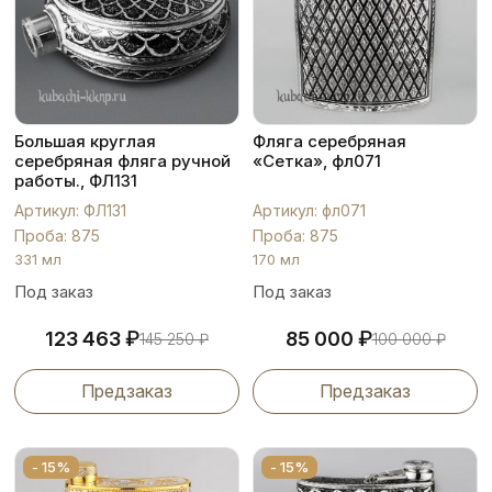
Большая круглая
Фляга серебряная
серебряная фляга ручной
«Сетка», фл071
работы., ФЛ131
Артикул: ФЛ131
Артикул: фл071
Проба: 875
Проба: 875
331 мл
170 мл
Под заказ
Под заказ
₽
₽
123 463
85 000
145 250
₽
100 000
₽
Предзаказ
Предзаказ
- 15%
- 15%