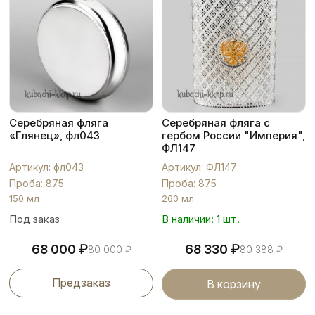
Серебряная фляга
Серебряная фляга с
«Глянец», фл043
гербом России "Империя",
ФЛ147
Артикул: фл043
Артикул: ФЛ147
Проба: 875
Проба: 875
150 мл
260 мл
Под заказ
В наличии: 1 шт.
₽
₽
68 000
68 330
80 000
₽
80 388
₽
Предзаказ
В корзину