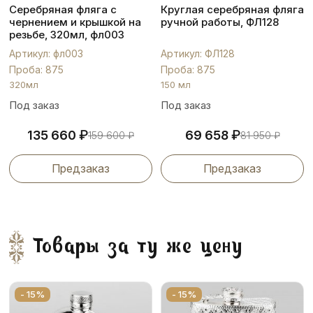
Серебряная фляга с
Круглая серебряная фляга
чернением и крышкой на
ручной работы, ФЛ128
резьбе, 320мл, фл003
Артикул: фл003
Артикул: ФЛ128
Проба: 875
Проба: 875
320мл
150 мл
Под заказ
Под заказ
₽
₽
135 660
69 658
159 600
₽
81 950
₽
Предзаказ
Предзаказ
Товары за ту же цену
- 15%
- 15%