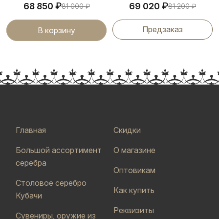
₽
₽
68 850
69 020
81 000
₽
81 200
₽
Предзаказ
В корзину
Главная
Скидки
Большой ассортимент
О магазине
серебра
Оптовикам
Столовое серебро
Как купить
Кубачи
Реквизиты
Сувениры, оружие из