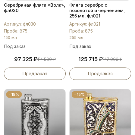
Серебряная фляга «Волк»,
Фляга серебро с
фл030
позолотой и чернением,
255 мл, фл021
Артикул: фл030
Артикул: фл021
Проба: 875
Проба: 875
150 мл
255 мл
Под заказ
Под заказ
₽
₽
97 325
125 715
114 500
₽
147 900
₽
Предзаказ
Предзаказ
- 15%
- 15%