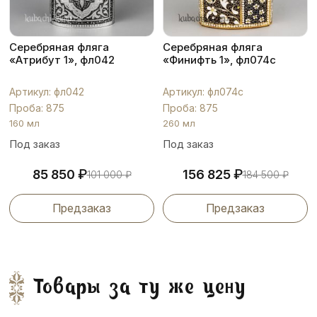
Серебряная фляга
Серебряная фляга
«Атрибут 1», фл042
«Финифть 1», фл074с
Артикул: фл042
Артикул: фл074с
Проба: 875
Проба: 875
160 мл
260 мл
Под заказ
Под заказ
₽
₽
85 850
156 825
101 000
₽
184 500
₽
Предзаказ
Предзаказ
Товары за ту же цену