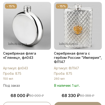
- 15%
- 15%
Серебряная фляга
Серебряная фляга с
«Глянец», фл043
гербом России "Империя",
ФЛ147
Артикул: фл043
Артикул: ФЛ147
Проба: 875
Проба: 875
150 мл
260 мл
Под заказ
В наличии: 1 шт.
₽
₽
68 000
68 330
80 000
₽
80 388
₽