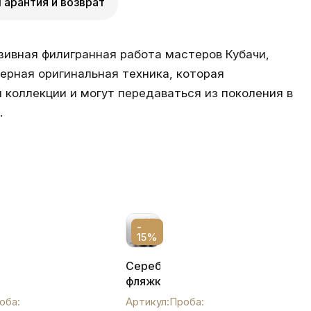
Гарантия и возврат
люзивная филигранная работа мастеров Кубачи,
ерная оригинальная техника, которая
 коллекции и могут передаваться из поколения в
.
-
15%
Серебряная
я,
фляжка
кубачинская,
оба:
Артикул:
Проба: