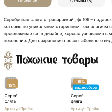
Описание
Отзывы (5)
Серебряная фляга с гравировкой , фл106 – подарок
которые по уникальным старинным технологиям с
прослеживается в дизайне, хорошо узнаваема в м
поколение. Для сохранения презентабельного ви
Похожие товары
-
- 15%
15%
видеообзор
Серебряная
Серебряная
фляга
фляга
с
«Симфония»,
Артикул:
Проба:
Артикул:
Проба: