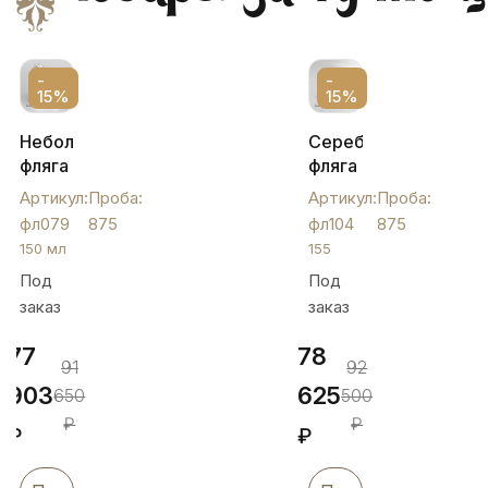
-
-
15%
15%
Небольшая
Серебряная
фляга
фляга
из
с
Артикул:
Проба:
Артикул:
Проба:
серебра,
черненым
фл079
875
фл104
875
150
орнаметом,
150 мл
155
мл,
фл104
Под
Под
фл079
заказ
заказ
77
78
91
92
903
625
650
500
₽
₽
₽
₽