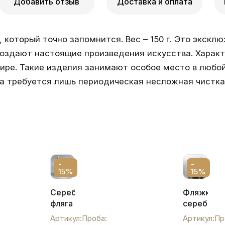
Добавить отзыв
Доставка и оплата
, который точно запомнится. Вес – 150 г. Это экск
оздают настоящие произведения искусства. Характ
ире. Такие изделия занимают особое место в любой
да требуется лишь периодическая несложная чистка
-
-
15%
15%
Серебряная
Фляжка
фляга
серебряна
с
фл0009
Артикул:
Проба:
Артикул:
Пр