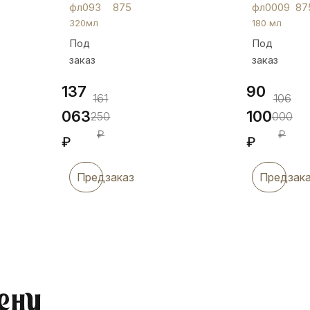
крышкой
фл093
875
фл0009
87
на
320мл
180 мл
резьбе,
Под
Под
320мл,
заказ
заказ
фл093
137
90
161
106
063
100
250
000
₽
₽
₽
₽
Предзаказ
Предзак
ену