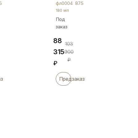
фл0004
5
фл0004
875
180 мл
Под
заказ
88
103
315
900
₽
₽
аз
Предзаказ