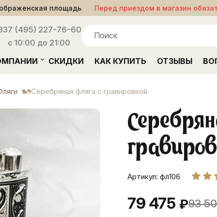
ображенская площадь
Перед приездом в магазин обяза
33
7 (495) 227-76-60
с 10:00 до 21:00
ОМПАНИИ
СКИДКИ
КАК КУПИТЬ
ОТЗЫВЫ
ВО
Фляги
Серебряная фляга с гравировкой
Серебрян
гравиров
Артикул: фл106
79 475
₽
93 5