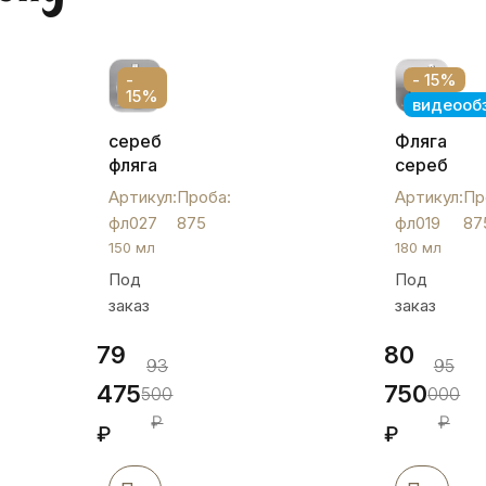
-
- 15%
15%
видеооб
серебряная
Фляга
фляга
серебрян
«Круглый
"Глянец",
Артикул:
Проба:
Артикул:
Пр
ромб»,
фл019
фл027
875
фл019
87
фл027
150 мл
180 мл
Под
Под
заказ
заказ
79
80
93
95
475
750
500
000
₽
₽
₽
₽