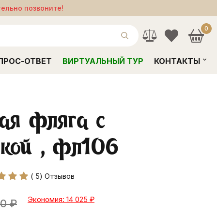
тельно позвоните!
0
ПРОС-ОТВЕТ
ВИРТУАЛЬНЫЙ ТУР
КОНТАКТЫ
ая фляга с
кой , фл106
( 5) Отзывов
Экономия: 14 025
₽
00
₽