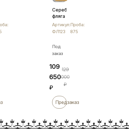
Серебряная
фляга
с
оба:
Артикул:
Проба:
оригинальной
5
ФЛ123
875
крышкой,
ФЛ123
Под
заказ
109
129
650
000
₽
₽
аз
Предзаказ