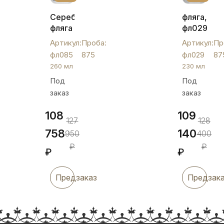
Серебряная
фляга,
фляга
фл029
с
Артикул:
Проба:
Артикул:
Пр
кубачинским
фл085
875
фл029
87
орнаментом
260 мл
230 мл
260
Под
Под
мл,
заказ
заказ
фл085
108
109
127
128
758
140
950
400
₽
₽
₽
₽
Предзаказ
Предзак