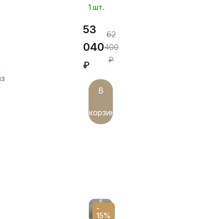
1 шт.
53
62
040
400
₽
₽
аз
В
корзину
-
15%