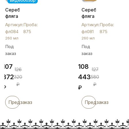
видеообзор
Серебряная
Серебряная
фляга
фляга
«Симфония»,
с
Артикул:
Проба:
Артикул:
Проба:
фл084
крышкой
фл084
875
фл081
875
по
260 мл
260 мл
центру,
Под
Под
260
заказ
заказ
мл,
фл081
107
108
126
127
372
443
320
580
₽
₽
₽
₽
Предзаказ
Предзаказ