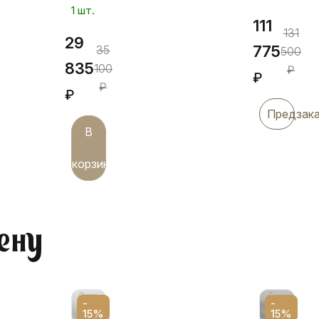
1 шт.
111
131
29
775
35
500
835
100
₽
₽
₽
₽
Предзак
В
корзину
ену
-
-
15%
15%