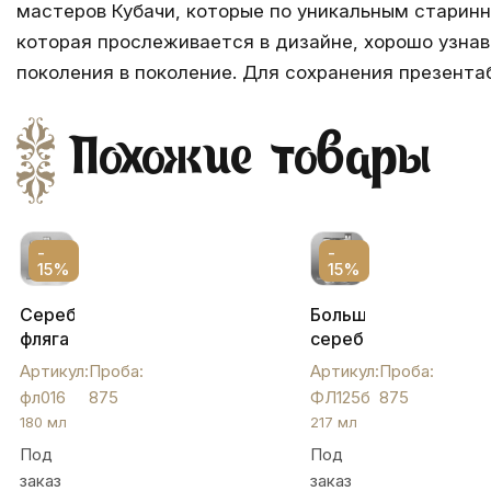
мастеров Кубачи, которые по уникальным старин
которая прослеживается в дизайне, хорошо узнав
поколения в поколение. Для сохранения презента
Похожие товары
-
-
15%
15%
Серебряная
Большая
фляга
серебряная
с
фляга
Артикул:
Проба:
Артикул:
Проба:
эмалью
без
фл016
875
ФЛ125б
875
и
чернения.,
180 мл
217 мл
гербом,
ФЛ125б
Под
Под
180
заказ
заказ
мл,