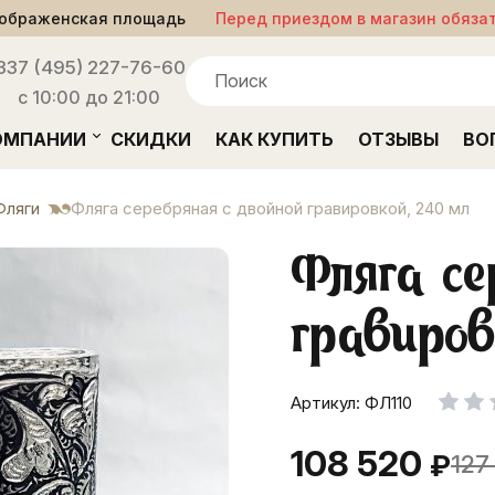
ображенская площадь
Перед приездом в магазин обяза
33
7 (495) 227-76-60
с 10:00 до 21:00
ОМПАНИИ
СКИДКИ
КАК КУПИТЬ
ОТЗЫВЫ
ВО
Фляги
Фляга серебряная с двойной гравировкой, 240 мл
Фляга се
гравиров
Артикул: ФЛ110
108 520
₽
127