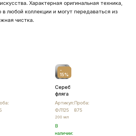
скусства. Характерная оригинальная техника,
 в любой коллекции и могут передаваться из
жная чистка.
-
15%
ая
Серебряная
фляга
ручной
оба:
Артикул:
Проба:
работы.,
5
ФЛ125
875
ФЛ125
200 мл
В
наличии: