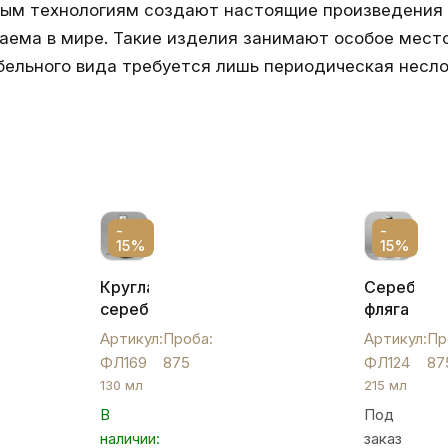
ным технологиям создают настоящие произведения и
аема в мире. Такие изделия занимают особое место
бельного вида требуется лишь периодическая несло
-
-
15%
15%
Круглая
Серебрян
серебряная
фляга
фляжка
с
Артикул:
Проба:
Артикул:
Пр
"Зигзаг",
откидной
ФЛ169
875
ФЛ124
87
ФЛ169
крышкой,
130 мл
215 мл
ФЛ124
В
Под
наличии:
заказ