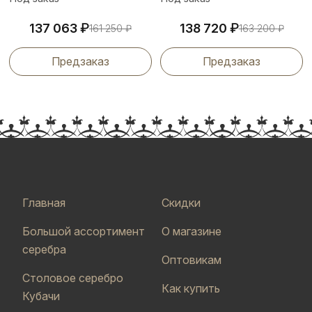
₽
₽
137 063
138 720
161 250
₽
163 200
₽
Предзаказ
Предзаказ
Главная
Скидки
Большой ассортимент
О магазине
серебра
Оптовикам
Столовое серебро
Как купить
Кубачи