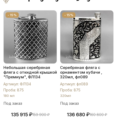
- 15%
- 15%
Небольшая серебряная
Серебряная фляга с
фляга с откидной крышкой
орнаментом кубачи ,
"Премиум", ФЛ134
320мл, фл089
Артикул: ФЛ134
Артикул: фл089
Проба: 875
Проба: 875
180 мл
320мл
Под заказ
Под заказ
₽
₽
135 915
136 680
159 900
₽
160 800
₽