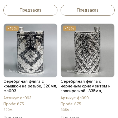
Предзаказ
Предзаказ
- 15%
- 15%
Серебряная фляга с
Серебряная фляга с
крышкой на резьбе, 320мл,
черненым орнаментом и
фл093
гравировкой , 335мл,
фл090
Артикул: фл093
Артикул: фл090
Проба: 875
Проба: 875
320мл
335мл
Под заказ
Под заказ