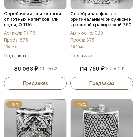
Серебряная фляжка для
Серебряная флягас
спиртных напитков или
оригинальным рисунком и
воды, ФЛ116
красивой гравировкой 260
мл, фл080
Артикул: ФЛ116
Артикул: фл080
Проба: 875
Проба: 875
150 мл
260 мл
Под заказ
Под заказ
₽
₽
86 063
114 750
101 250
₽
135 000
₽
Предзаказ
Предзаказ
- 15%
- 15%