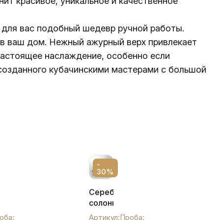
ит красивое, уникальное и качественное
т для вас подобный шедевр ручной работы.
в ваш дом. Нежный ажурный верх привлекает
 настоящее наслаждение, особенно если
 созданного кубачинскими мастерами с большой
-
30%
ая
Серебряная
солонка
с
оба:
Артикул:
Проба: