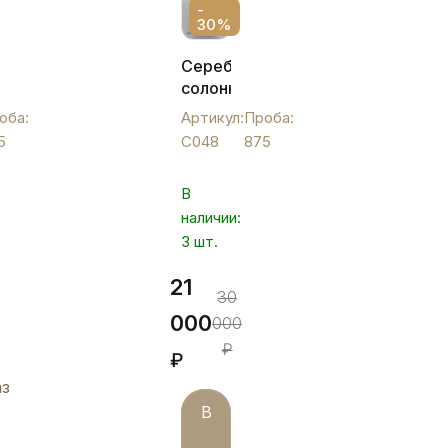
-
30%
а
Серебряная
я,
солонка
-
оба:
Артикул:
Проба:
перечница,
5
С048
875
С048
В
наличии:
3 шт.
21
30
000
000
₽
₽
аз
В