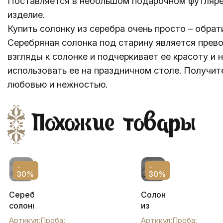
Поставляется в небольшом подарочном футляре, 
изделие.
Купить солонку из серебра очень просто – обра
Серебряная солонка под старину является пре
взгляды к солонке и подчеркивает ее красоту и
использовать ее на праздничном столе. Получит
любовью и нежностью.
Похожие товары
-
-
30%
30%
Серебряная
Солонка
солонка
из
с
серебра,
Артикул:
Проба:
Артикул:
Проба: