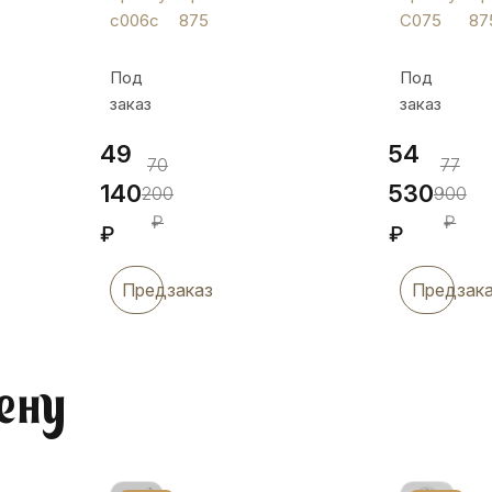
С075
с006с
875
С075
87
Под
Под
заказ
заказ
49
54
70
77
140
530
200
900
₽
₽
₽
₽
Предзаказ
Предзак
ену