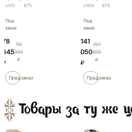
ложкой/
с004
с013
875
с004
875
перечница,
с013
Под
Под
заказ
заказ
78
141
112
201
645
050
350
500
₽
₽
₽
₽
Предзаказ
Предзаказ
Товары за ту же ц