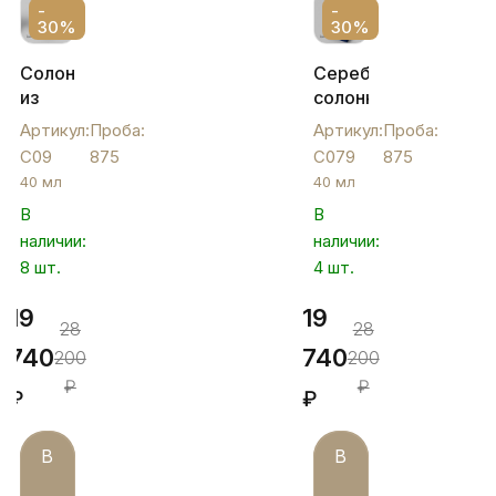
-
-
30%
30%
Солонка
Серебряная
из
солонка
серебра
с
Артикул:
Проба:
Артикул:
Проба:
"Цветник",
ложкой
С09
875
С079
875
С09
"Винтаж",
40 мл
40 мл
С079
В
В
наличии:
наличии:
8 шт.
4 шт.
19
19
28
28
740
740
200
200
₽
₽
₽
₽
В
В