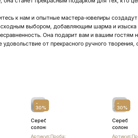
она станет прекрасным подарком для тех, кто цен
титесь к нам и опытные мастера-ювелиры создаду
восходным выбором, добавляющим шарма и изыска 
 несравненность. Она подарит вам и вашим гостям
е удовольствие от прекрасного ручного творения,
-
-
30%
30%
Серебряная
Серебрян
солонка,
солонка
с006с
"Соло",
Артикул:
Проба:
Артикул:
Пр