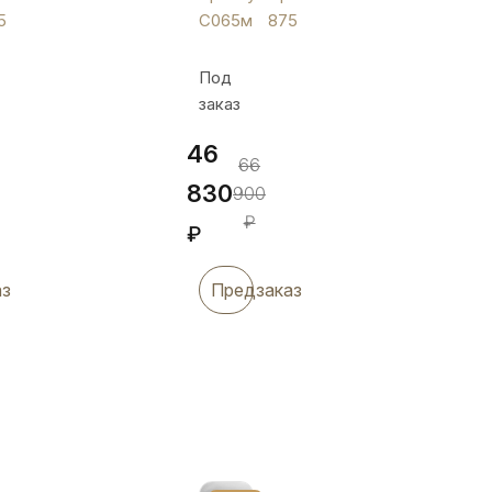
ложкой
5
С065м
875
"Повозка
с
Под
буйволом",
заказ
С065м
46
66
830
900
₽
₽
аз
Предзаказ