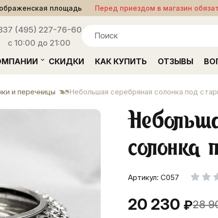
ображенская площадь
Перед приездом в магазин обяза
33
7 (495) 227-76-60
с 10:00 до 21:00
ОМПАНИИ
СКИДКИ
КАК КУПИТЬ
ОТЗЫВЫ
ВО
ки и перечницы
Небольшая серебряная солонка под стар
Небольша
солонка 
Артикул: С057
20 230
₽
28 9