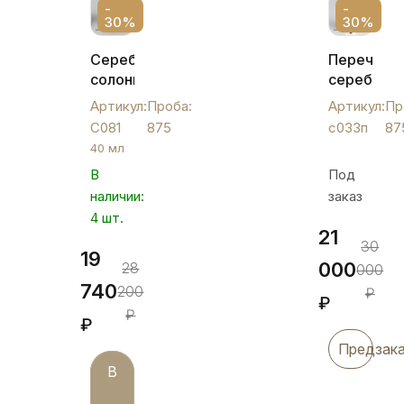
-
-
30%
30%
Серебряная
Перечниц
солонка
серебряна
"Имперская",
с033п
Артикул:
Проба:
Артикул:
Пр
С081
С081
875
с033п
87
40 мл
В
Под
наличии:
заказ
4 шт.
21
30
19
000
28
000
740
200
₽
₽
₽
₽
Предзак
В