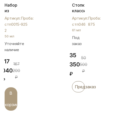
Набор
Стопка
из
классическая
двух
"Кубачинская",
Артикул:
Проба:
Артикул:
Проба:
серебряных
стп046
стп0015-
925
стп046
875
стопок
2
61 мл
с
50 мл
Под
виноградной
Уточняйте
заказ
ножкой,
стп0015-
наличие
35
2
50
117
350
167
500
040
200
₽
₽
₽
₽
Предзаказ
В
корзину