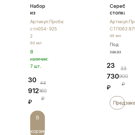
Набор
Серебрян
из
стопка
двух
для
Артикул:
Проба:
Артикул:
Пр
стопок
водки
стп054-
925
СТП063
87
на 60
или
2
46 мл
мл
коньяка,
60 мл
Под
"Виноград",
СТП063
В
заказ
стп054-
2
наличии:
23
7 шт.
33
730
900
30
44
₽
₽
912
160
₽
₽
Предзак
В
корзину