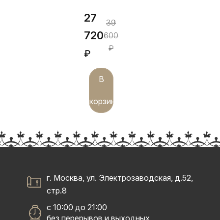
27
39
720
600
₽
₽
В
корзину
г. Москва, ул. Электрозаводская, д.52,
стр.8
с 10:00 до 21:00
без перерывов и выходных