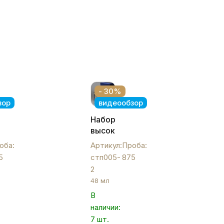
- 30%
зор
видеообзор
Набор
высоких
серебряных
оба:
Артикул:
Проба:
х
стопок,
5
стп005-
875
ых
стп005-
2
2
48 мл
В
наличии:
7 шт.