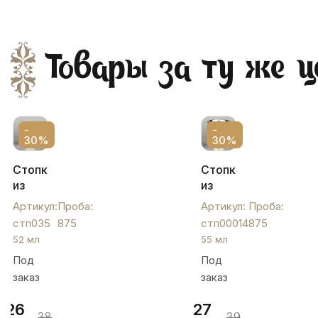
Товары за ту же ц
-
-
30%
30%
Стопка
Стопка
из
из
серебра
серебра
Артикул:
Проба:
Артикул:
Проба:
«50»,
,
стп035
875
стп00014
875
стп035
стп00014
52 мл
55 мл
Под
Под
заказ
заказ
26
27
38
39