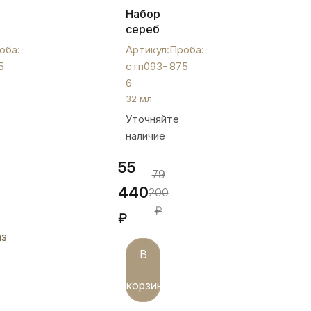
ая
Набор
серебряных
стопок
оба:
Артикул:
Проба:
для
5
стп093-
875
водки
6
"Кубачи",
32 мл
стп093-
Уточняйте
6
наличие
55
79
440
200
₽
₽
аз
В
корзину