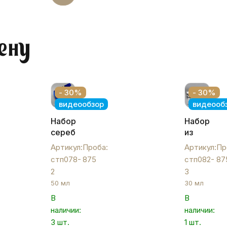
ену
- 30%
- 30%
видеообзор
видеооб
Набор
Набор
серебряных
из
стопок
трех
Артикул:
Проба:
Артикул:
Пр
на 50
небольши
стп078-
875
стп082-
87
мл
серебрян
2
3
"Искра",
стопок
50 мл
30 мл
стп078-
"Искра",
В
В
2
стп082-
наличии:
3
наличии:
3 шт.
1 шт.