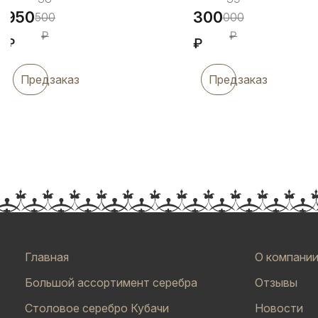
950
300
500
000
₽
₽
₽
₽
Предзаказ
Предзаказ
Главная
О компани
Большой ассортимент серебра
Отзывы
Столовое серебро Кубачи
Новости