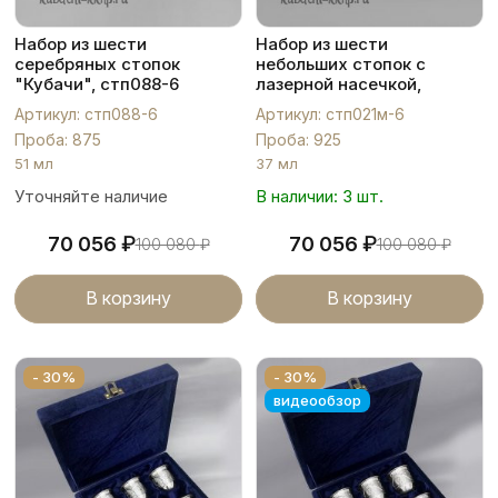
Набор из шести
Набор из шести
серебряных стопок
небольших стопок с
"Кубачи", стп088-6
лазерной насечкой,
стп021м-6
Артикул: стп088-6
Артикул: стп021м-6
Проба: 875
Проба: 925
51 мл
37 мл
Уточняйте наличие
В наличии: 3 шт.
₽
₽
70 056
70 056
100 080
₽
100 080
₽
В корзину
В корзину
- 30%
- 30%
видеообзор