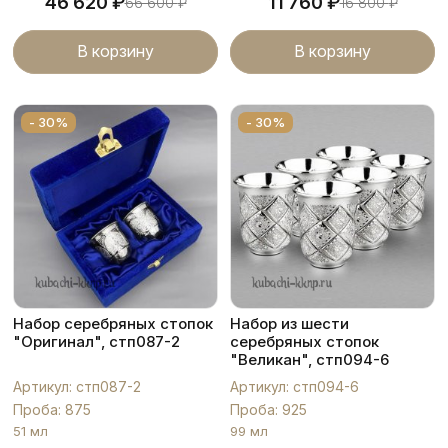
₽
₽
46 620
11 760
66 600
₽
16 800
₽
В корзину
В корзину
- 30%
- 30%
Набор серебряных стопок
Набор из шести
"Оригинал", стп087-2
серебряных стопок
"Великан", стп094-6
Артикул: стп087-2
Артикул: стп094-6
Проба: 875
Проба: 925
51 мл
99 мл