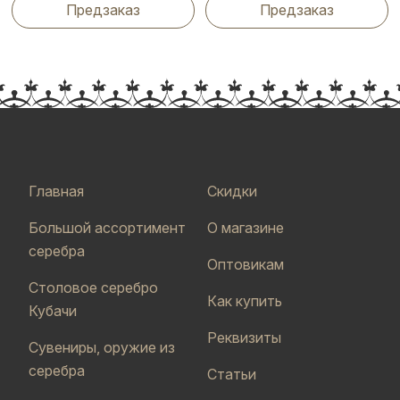
Предзаказ
Предзаказ
Главная
Скидки
Большой ассортимент
О магазине
серебра
Оптовикам
Столовое серебро
Как купить
Кубачи
Реквизиты
Сувениры, оружие из
серебра
Статьи