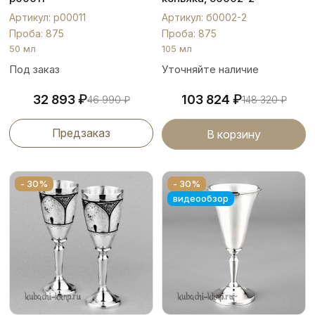
Артикул: р00011
Артикул: б0002-2
Проба: 875
Проба: 875
50 мл
105 мл
Под заказ
Уточняйте наличие
₽
₽
32 893
103 824
46 990
₽
148 320
₽
Предзаказ
В корзину
- 30%
- 30%
видеообзор