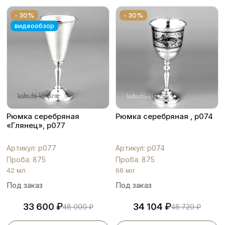
- 30%
- 30%
видеообзор
Рюмка серебряная
Рюмка серебряная , р074
«Глянец», р077
Артикул: р077
Артикул: р074
Проба: 875
Проба: 875
42 мл
66 мл
Под заказ
Под заказ
₽
₽
33 600
34 104
48 000
₽
48 720
₽