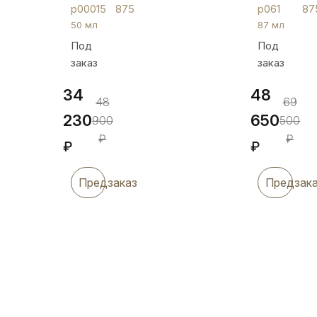
с
р061
р00015
875
р061
87
орнаментом
50 мл
87 мл
и
Под
Под
гравировкой,
заказ
заказ
р00015
34
48
48
69
230
650
900
500
₽
₽
₽
₽
Предзаказ
Предзак