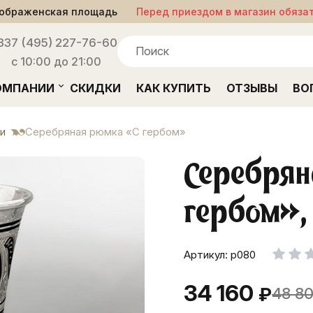
ображенская площадь
Перед приездом в магазин обяза
33
7 (495) 227-76-60
с 10:00 до 21:00
ОМПАНИИ
СКИДКИ
КАК КУПИТЬ
ОТЗЫВЫ
ВО
и
Серебряная рюмка «С гербом»
Серебря
гербом»
Артикул: р080
34 160
₽
48 8