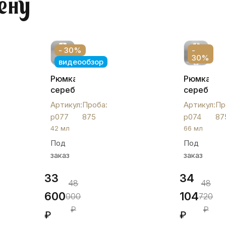
ену
- 30%
-
30%
видеообзор
Рюмка
Рюмка
серебряная
серебрян
«Глянец»,
, р074
Артикул:
Проба:
Артикул:
Пр
р077
р077
875
р074
87
42 мл
66 мл
Под
Под
заказ
заказ
33
34
48
48
600
104
000
720
₽
₽
₽
₽