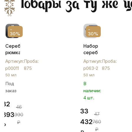
Товары за ту же ц
-
-
30%
30%
Серебряная
Набор
рюмка
серебряных
Кубачи
рюмок
Артикул:
Проба:
Артикул:
Проба:
с
"Восход",
р00011
875
р063-2
875
красивым
р063-
50 мл
50 мл
орнаментом,
2
Под
В
р00011
заказ
наличии:
4 шт.
32
46
33
893
47
990
432
760
₽
₽
₽