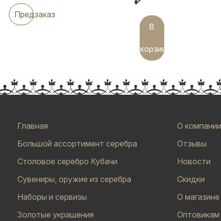
₽
Предзаказ
В
корзину
Главная
О компани
Большой ассортимент серебра
Отзывы
Столовое серебро Кубачи
Новости
Сувениры, оружие из серебра
Скидки
Наборы и сервизы
О магазине
Золотые украшения
Оптовикам