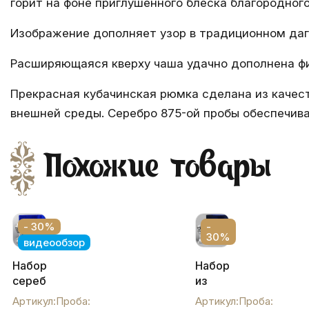
горит на фоне приглушенного блеска благородного
Изображение дополняет узор в традиционном даге
Расширяющаяся кверху чаша удачно дополнена фи
Прекрасная кубачинская рюмка сделана из качес
внешней среды. Серебро 875-ой пробы обеспечива
Похожие товары
- 30%
-
30%
видеообзор
Набор
Набор
серебряных
из
рюмок-
четырех
Артикул:
Проба:
Артикул:
Проба: