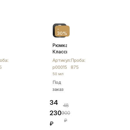
-
30%
Рюмка
ая
Классика
Кубачинская
оба:
Артикул:
Проба:
с
5
р00015
875
орнаментом
50 мл
и
Под
гравировкой,
заказ
р00015
34
48
230
900
₽
₽