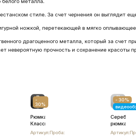
 белого металла.
станском стиле. За счет чернения он выглядит ещ
гурной ножкой, перетекающей в мягко оплывающее
твенного драгоценного металла, который за счет 
ет невероятную прочность и сохранение красоты п
-
- 30%
30%
видеооб
Рюмка
Серебрян
Классика
рюмка
Кубачинская
"Кубаяинс
Артикул:
Проба:
Артикул:
Пр