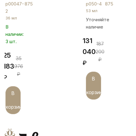
чарок
серебряных
р00047-
875
р050-4
875
на
рюмок
2
53 мл
ножке,
на 50
36 мл
Уточняйте
р00047-
мл,
В
наличие
2
р050-
наличии:
4
131
3 шт.
187
040
200
25
35
₽
₽
183
976
₽
₽
В
корзину
В
корзину