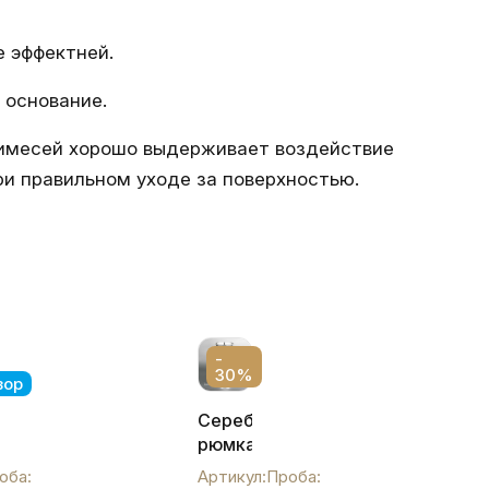
е эффектней.
 основание.
примесей хорошо выдерживает воздействие
ри правильном уходе за поверхностью.
-
30%
зор
ая
Серебряная
рюмка
кая",
с
оба:
Артикул:
Проба: