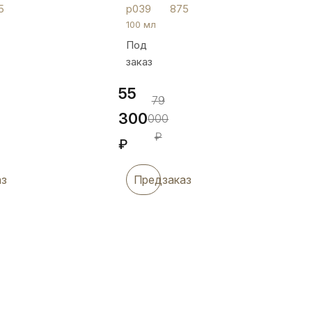
чешуйчатым
5
р039
875
орнаментом,
100 мл
100
Под
мл,
заказ
р039
55
79
300
000
₽
₽
аз
Предзаказ