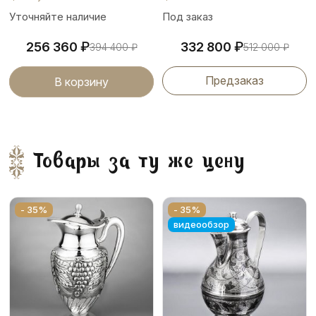
Уточняйте наличие
Под заказ
₽
₽
256 360
332 800
394 400
₽
512 000
₽
Предзаказ
В корзину
Товары за ту же цену
- 35%
- 35%
видеообзор