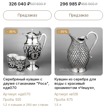
₽
₽
326 040
296 985
501 600
₽
456 900
₽
Предзаказ
Предзаказ
- 35%
- 35%
Серебряный кувшин с
Кувшин из серебра для
двумя стаканами "Роса",
воды с красивый
ндв070
орнаментом «Чешуя»,
кв128
Артикул: ндв070
Артикул: кв128
Проба: 925
Проба: 875
1,2 л кувшин и 260 мл стакан
1,5 л