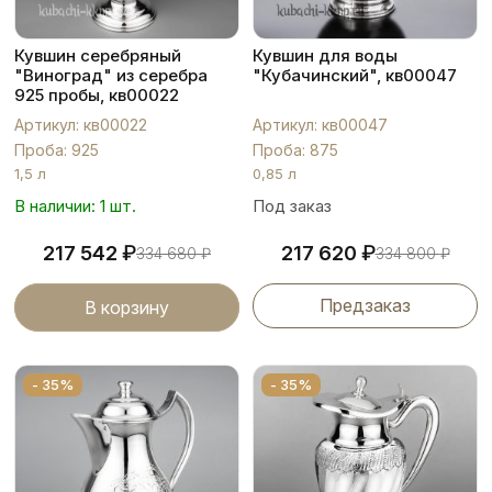
Кувшин серебряный
Кувшин для воды
"Виноград" из серебра
"Кубачинский", кв00047
925 пробы, кв00022
Артикул: кв00022
Артикул: кв00047
Проба: 925
Проба: 875
1,5 л
0,85 л
В наличии: 1 шт.
Под заказ
₽
₽
217 542
217 620
334 680
₽
334 800
₽
Предзаказ
В корзину
- 35%
- 35%