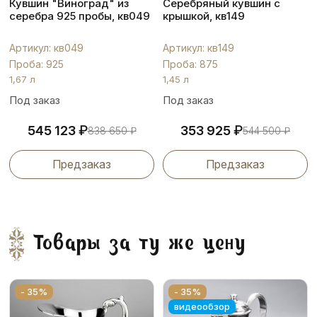
Кувшин "Виноград" из
Серебряный кувшин с
серебра 925 пробы, кв049
крышкой, кв149
Артикул: кв049
Артикул: кв149
Проба: 925
Проба: 875
1,67 л
1,45 л
Под заказ
Под заказ
₽
₽
545 123
353 925
838 650
₽
544 500
₽
Предзаказ
Предзаказ
Товары за ту же цену
- 35%
- 35%
видеообзор