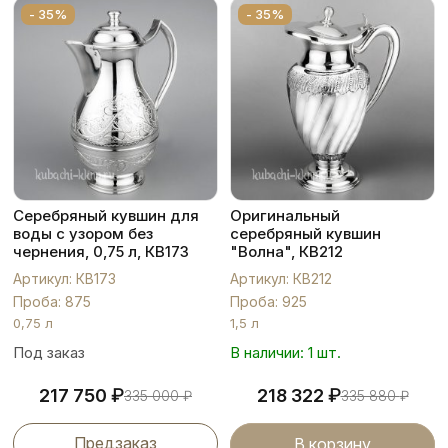
- 35%
- 35%
Серебряный кувшин для
Оригинальный
воды с узором без
серебряный кувшин
чернения, 0,75 л, КВ173
"Волна", КВ212
Артикул: КВ173
Артикул: КВ212
Проба: 875
Проба: 925
0,75 л
1,5 л
Под заказ
В наличии: 1 шт.
₽
₽
217 750
218 322
335 000
₽
335 880
₽
Предзаказ
В корзину