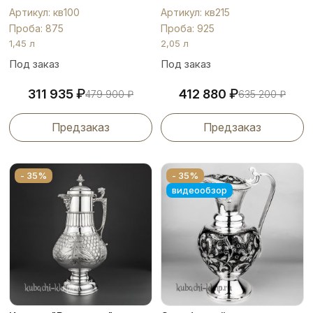
Артикул: кв100
Артикул: кв215
Проба: 875
Проба: 925
1,45 л
2,05 л
Под заказ
Под заказ
₽
₽
311 935
412 880
479 900
₽
635 200
₽
Предзаказ
Предзаказ
- 35%
- 35%
видеообзор