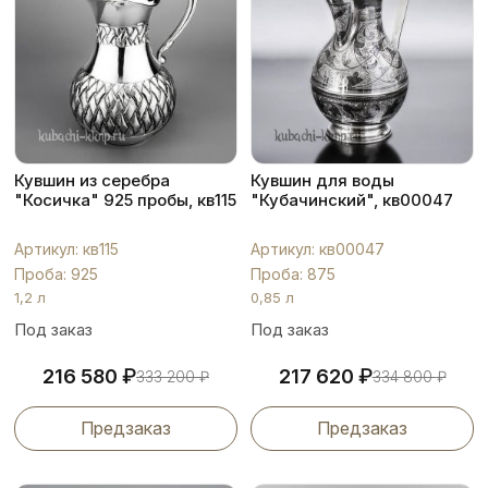
Кувшин из серебра
Кувшин для воды
"Косичка" 925 пробы, кв115
"Кубачинский", кв00047
Артикул: кв115
Артикул: кв00047
Проба: 925
Проба: 875
1,2 л
0,85 л
Под заказ
Под заказ
₽
₽
216 580
217 620
333 200
₽
334 800
₽
Предзаказ
Предзаказ