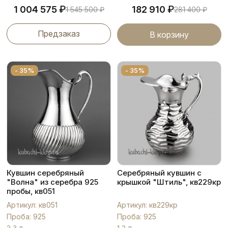
₽
₽
1 004 575
182 910
1 545 500
₽
281 400
₽
Предзаказ
В корзину
- 35%
- 35%
Кувшин серебряный
Серебряный кувшин с
"Волна" из серебра 925
крышкой "Штиль", кв229кр
пробы, кв051
Артикул: кв051
Артикул: кв229кр
Проба: 925
Проба: 925
2,3 л
1,2 л