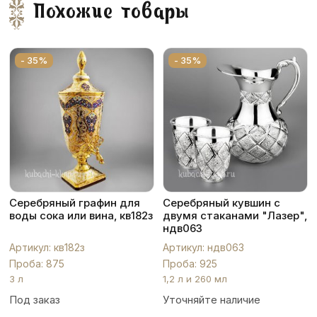
Похожие товары
- 35%
- 35%
Серебряный графин для
Серебряный кувшин с
воды сока или вина, кв182з
двумя стаканами "Лазер",
ндв063
Артикул: кв182з
Артикул: ндв063
Проба: 875
Проба: 925
3 л
1,2 л и 260 мл
Под заказ
Уточняйте наличие