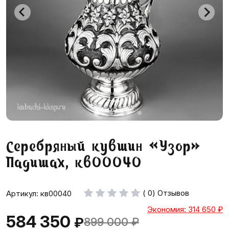
Серебряный кувшин «Узор»
Падишах, кв00040
( 0) Отзывов
Артикул: кв00040
Экономия: 314 650
₽
584 350
₽
899 000
₽