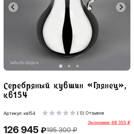
Серебряный кувшин «Глянец»,
кв154
( 0) Отзывов
Артикул: кв154
Экономия: 68 355
₽
126 945
₽
195 300
₽