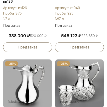
кв126
Артикул: кв126
Артикул: кв049
Проба: 875
Проба: 925
1,7 л
1,67 л
Под заказ
Под заказ
₽
₽
338 000
545 123
520 000
₽
838 650
₽
Предзаказ
Предзаказ
- 35%
- 35%