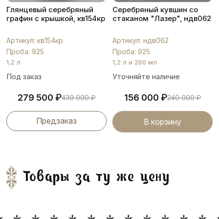
Глянцевый серебряный
Серебряный кувшин со
графин с крышкой, кв154кр
стаканом "Лазер", ндв062
Артикул: кв154кр
Артикул: ндв062
Проба: 925
Проба: 925
1,2 л
1,2 л и 260 мл
Под заказ
Уточняйте наличие
₽
₽
279 500
156 000
430 000
₽
240 000
₽
Предзаказ
В корзину
Товары за ту же цену