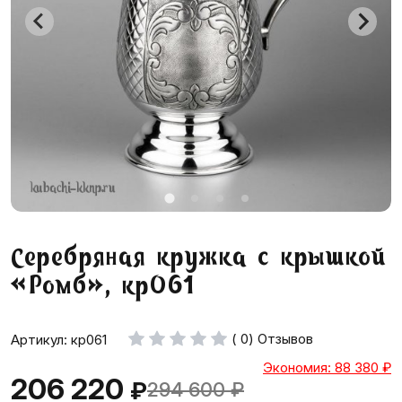
Серебряная кружка с крышкой
«Ромб», кр061
( 0) Отзывов
Артикул: кр061
Экономия: 88 380
₽
206 220
₽
294 600
₽