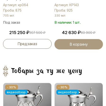
Артикул: кр064
Артикул: КР143
Проба: 875
Проба: 925
705 мл
330 мл
Под заказ
В наличии: 1 шт.
₽
₽
215 250
42 630
307 500
₽
60 900
₽
Предзаказ
В корзину
Товары за ту же цену
- 30%
- 30%
видеообзор
видеообзор