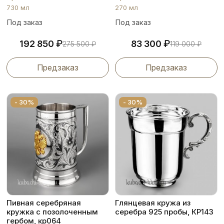
730 мл
270 мл
Под заказ
Под заказ
₽
₽
192 850
83 300
275 500
₽
119 000
₽
Предзаказ
Предзаказ
- 30%
- 30%
Пивная серебряная
Глянцевая кружа из
кружка с позолоченным
серебра 925 пробы, КР143
гербом, кр064