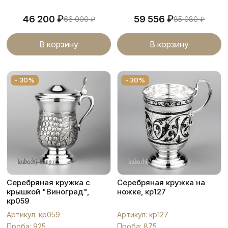
₽
₽
46 200
59 556
66 000
₽
85 080
₽
В корзину
В корзину
- 30%
- 30%
Серебряная кружка с
Серебряная кружка на
крышкой "Виноград",
ножке, кр127
кр059
Артикул: кр059
Артикул: кр127
Проба: 925
Проба: 875