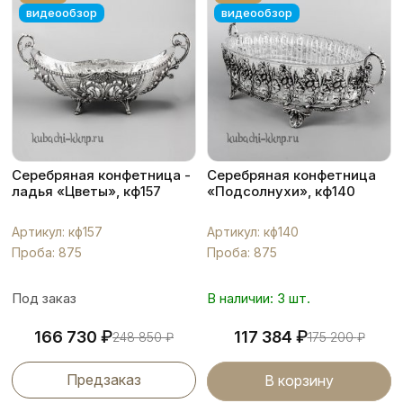
видеообзор
видеообзор
Серебряная конфетница -
Серебряная конфетница
ладья «Цветы», кф157
«Подсолнухи», кф140
Артикул: кф157
Артикул: кф140
Проба: 875
Проба: 875
Под заказ
В наличии: 3 шт.
₽
₽
166 730
117 384
248 850
₽
175 200
₽
Предзаказ
В корзину