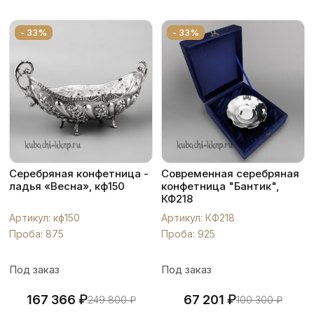
- 33%
- 33%
Серебряная конфетница -
Современная серебряная
ладья «Весна», кф150
конфетница "Бантик",
КФ218
Артикул: кф150
Артикул: КФ218
Проба: 875
Проба: 925
Под заказ
Под заказ
₽
₽
167 366
67 201
249 800
₽
100 300
₽