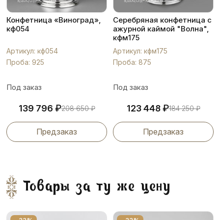
Конфетница «Виноград»,
Серебряная конфетница с
кф054
ажурной каймой "Волна",
кфм175
Артикул: кф054
Артикул: кфм175
Проба: 925
Проба: 875
Под заказ
Под заказ
₽
₽
139 796
123 448
208 650
₽
184 250
₽
Предзаказ
Предзаказ
Товары за ту же цену