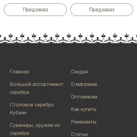
Предзаказ
Предзаказ
Главная
Скидки
Большой ассортимент
О магазине
серебра
Оптовикам
Столовое серебро
Как купить
Кубачи
Реквизиты
Сувениры, оружие из
серебра
Статьи