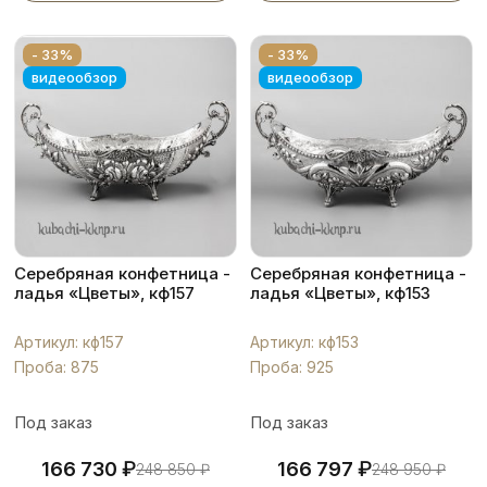
- 33%
- 33%
видеообзор
видеообзор
Серебряная конфетница -
Серебряная конфетница -
ладья «Цветы», кф157
ладья «Цветы», кф153
Артикул: кф157
Артикул: кф153
Проба: 875
Проба: 925
Под заказ
Под заказ
₽
₽
166 730
166 797
248 850
₽
248 950
₽