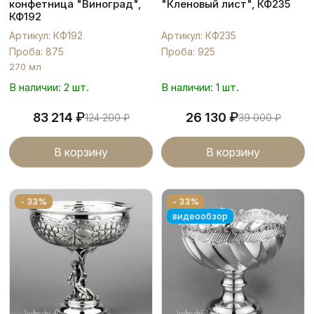
конфетница "Виноград",
"Кленовый лист", КФ235
КФ192
Артикул: КФ192
Артикул: КФ235
Проба: 875
Проба: 925
270 мл
В наличии: 2 шт.
В наличии: 1 шт.
₽
₽
83 214
26 130
124 200
₽
39 000
₽
В корзину
В корзину
- 33%
- 33%
видеообзор