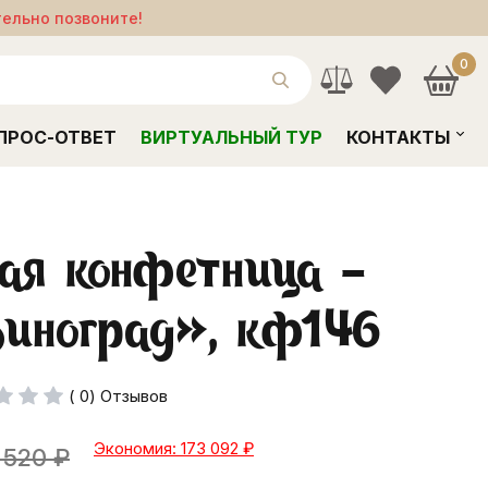
тельно позвоните!
0
ПРОС-ОТВЕТ
ВИРТУАЛЬНЫЙ ТУР
КОНТАКТЫ
ая конфетница -
Виноград», кф146
( 0) Отзывов
Экономия: 173 092
₽
 520
₽