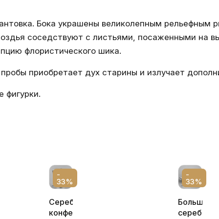
кантовка. Бока украшены великолепным рельефным 
роздья соседствуют с листьями, посаженными на в
пцию флористического шика.
 пробы приобретает дух старины и излучает допол
 фигурки.
-
-
33%
33%
Серебряная
Большая
конфетница
серебрян