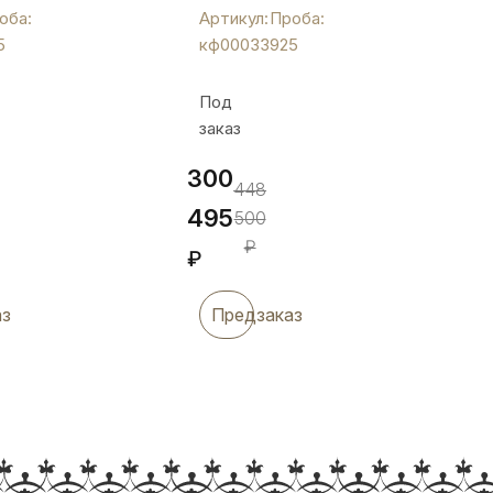
ца
фруктовница
оба:
Артикул:
Проба:
«Резная»,
5
кф00033
925
кф00033
Под
заказ
300
448
495
500
₽
₽
аз
Предзаказ