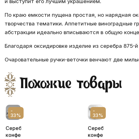
и выступит его лучшим украшением.
По краю емкости пущена простая, но нарядная о
творчества тематики. Аппетитные виноградные г
абстракции идеально вписываются в общую конце
Благодаря оксидировке изделие из серебра 875-й
Очаровательные ручки-веточки венчают две милые
Похожие товары
-
-
33%
33%
Серебряная
Серебряная
конфетница
конфетница