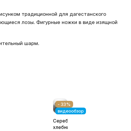
рисунком традиционной для дагестанского
ьющиеся лозы. Фигурные ножки в виде изящной
нительный шарм.
- 33%
видеообзор
Серебряная
ая
хлебница,