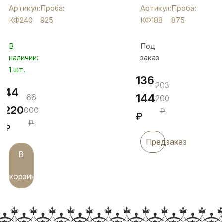
"Липовый
на
Артикул:
Проба:
Артикул:
Проба:
лист"
ножке
КФ240
925
КФ188
875
с
с
птичкой,
резным
В
Под
КФ240
рисунком,
наличии:
заказ
КФ188
1 шт.
136
203
44
144
66
200
220
000
₽
₽
₽
₽
Предзаказ
В
корзину