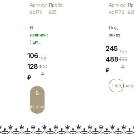
«Виноград»
конфетни
Артикул:
Проба:
Артикул:
Пр
малая,
"Лоза",
кф176
925
кф177Б
92
кф176
кф177Б
В
Под
наличии:
заказ
1 шт.
245
366
106
488
158
400
128
400
₽
₽
₽
₽
Предзак
В
корзину