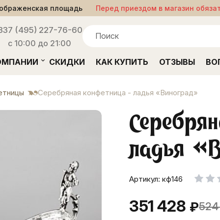
ображенская площадь
Перед приездом в магазин обяза
33
7 (495) 227-76-60
с 10:00 до 21:00
ОМПАНИИ
СКИДКИ
КАК КУПИТЬ
ОТЗЫВЫ
ВО
етницы
Серебряная конфетница - ладья «Виноград»
Серебрян
ладья «
Артикул: кф146
351 428
₽
524