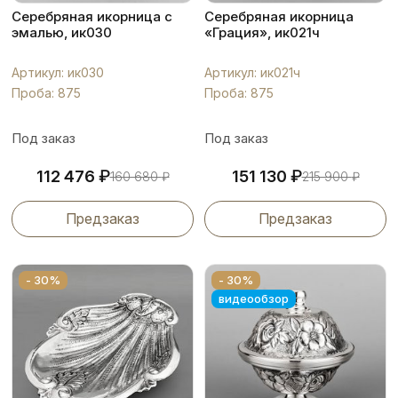
Серебряная икорница с
Серебряная икорница
эмалью, ик030
«Грация», ик021ч
Артикул: ик030
Артикул: ик021ч
Проба: 875
Проба: 875
Под заказ
Под заказ
₽
₽
112 476
151 130
160 680
₽
215 900
₽
Предзаказ
Предзаказ
- 30%
- 30%
видеообзор