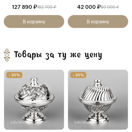
₽
₽
127 890
42 000
182 700
₽
60 000
₽
В корзину
В корзину
Товары за ту же цену
- 30%
- 30%