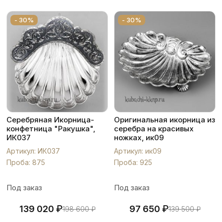
- 30%
- 30%
Серебряная Икорница-
Оригинальная икорница из
конфетница "Ракушка",
серебра на красивых
ИК037
ножках, ик09
Артикул: ИК037
Артикул: ик09
Проба: 875
Проба: 925
Под заказ
Под заказ
₽
₽
139 020
97 650
198 600
₽
139 500
₽