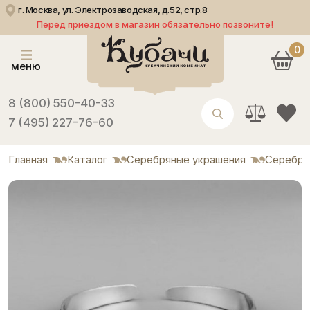
г. Москва, ул. Электрозаводская, д.52, стр.8
Перед приездом в магазин обязательно позвоните!
0
меню
8 (800) 550-40-33
7 (495) 227-76-60
Главная
Каталог
Серебряные украшения
Серебря