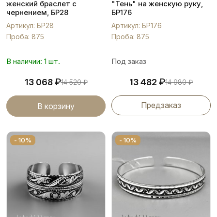
женский браслет с
"Тень" на женскую руку,
чернением, БР28
БР176
Артикул: БР28
Артикул: БР176
Проба: 875
Проба: 875
В наличии: 1 шт.
Под заказ
₽
₽
13 068
13 482
14 520
₽
14 980
₽
Предзаказ
В корзину
- 10%
- 10%