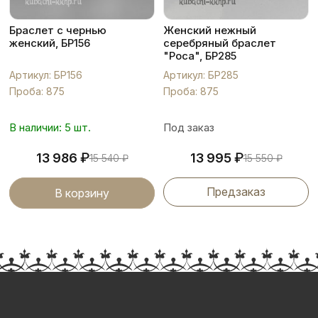
Браслет с чернью
Женский нежный
женский, БР156
серебряный браслет
"Роса", БР285
Артикул: БР156
Артикул: БР285
Проба: 875
Проба: 875
В наличии: 5 шт.
Под заказ
₽
₽
13 986
13 995
15 540
₽
15 550
₽
Предзаказ
В корзину