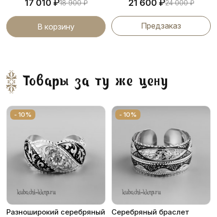
₽
₽
17 010
21 600
18 900
₽
24 000
₽
Предзаказ
В корзину
Товары за ту же цену
- 10%
- 10%
Разноширокий серебряный
Серебряный браслет