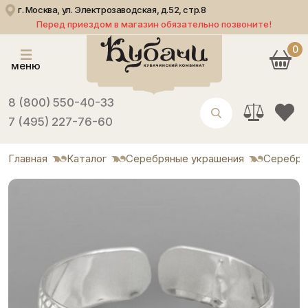
г. Москва, ул. Электрозаводская, д.52, стр.8
Перед приездом в магазин обязательно позвоните!
0
меню
8 (800) 550-40-33
7 (495) 227-76-60
Главная
Каталог
Серебряные украшения
Серебря