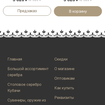
Предзаказ
В корзину
Главная
Скидки
Большой ассортимент
О магазине
серебра
Оптовикам
Столовое серебро
Как купить
Кубачи
Реквизиты
Сувениры, оружие из