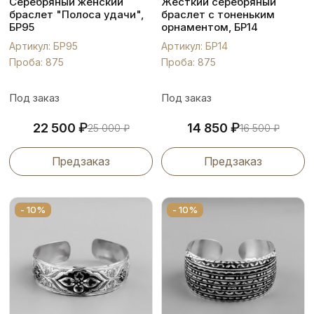
Серебряный женский
Жесткий серебряный
браслет "Полоса удачи",
браслет с тоненьким
БР95
орнаментом, БР14
Артикул: БР95
Артикул: БР14
Проба: 875
Проба: 875
Под заказ
Под заказ
₽
₽
22 500
14 850
25 000
₽
16 500
₽
Предзаказ
Предзаказ
- 10%
- 10%