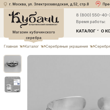
г. Москва, ул. Электрозаводская, д.52, стр.8
Пре
8 (800) 550-40-
Время работы:
КАТАЛОГ
О К
Магазин кубачинского
серебра
Главная
Каталог
Серебряные украшения
Серебря