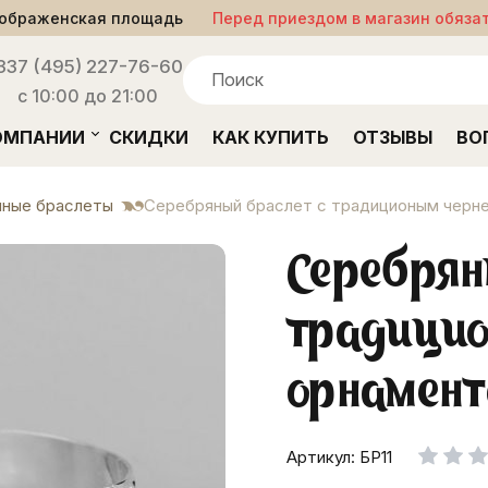
ображенская площадь
Перед приездом в магазин обяза
33
7 (495) 227-76-60
с 10:00 до 21:00
ОМПАНИИ
СКИДКИ
КАК КУПИТЬ
ОТЗЫВЫ
ВО
ные браслеты
Серебряный браслет с традиционым черн
Серебрян
традици
орнамент
Артикул: БР11