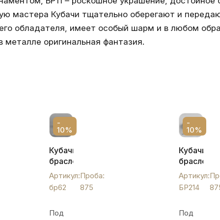
аментом, БР11 – роскошное украшение, достойное 
рую мастера Кубачи тщательно оберегают и передаю
его обладателя, имеет особый шарм и в любом обра
в металле оригинальная фантазия.
-
-
10%
10%
Кубачинский
Кубачинск
браслет
браслет
из
из
Артикул:
Проба:
Артикул:
Пр
серебра,
серебра
бр62
875
БР214
87
бр62
с
черненым
Под
Под
лепесткам