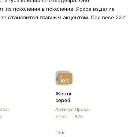
статуса ювелирного шедевра. Оно
т из поколения в поколение. Яркое изделие
зе становится главным акцентом. При весе 22 г
-
10%
ий
Жесткий
серебряный
браслет
оба:
Артикул:
Проба:
с
5
БР52
875
орнаментом,
и
БР52
Под
и,