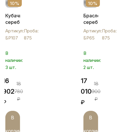
10%
10%
Кубачинский
Браслет
серебряный
серебряный
браслет
"Многограный",
Артикул:
Проба:
Артикул:
Проба:
с это
БР65
БР107
875
БР65
875
орнаментом,
БР107
В
В
наличии:
наличии:
3 шт.
2 шт.
16
17
18
18
902
010
780
900
₽
₽
₽
₽
В
В
корзину
корзину