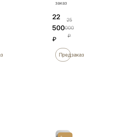
заказ
22
25
500
000
₽
₽
аз
Предзаказ
-