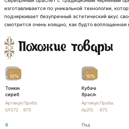
Серебряный браслет с традиционым черненым орн
изготавливается по уникальной технологии, кото
подчеркивает безупречный эстетический вкус сво
смотрится очень изящно, как будто воплощенная 
Похожие товары
-
-
10%
10%
Тонкие
Кубачинский
серебряные
браслет
браслеты
из
Артикул:
Проба:
Артикул:
Проба:
без
серебра
БР272
875
бр213
875
чернения,
с
БР272
гравировкой
В
Под
без