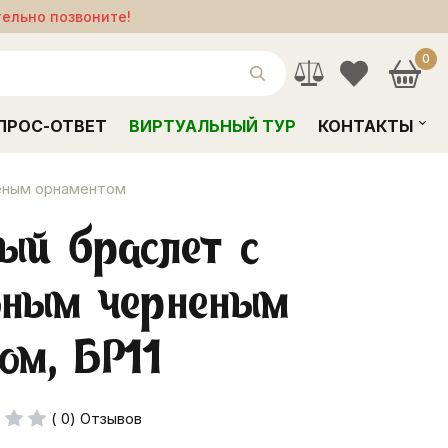
тельно позвоните!
0
ПРОС-ОТВЕТ
ВИРТУАЛЬНЫЙ ТУР
КОНТАКТЫ
еным орнаментом
ый браслет с
оным черненым
ом, БР11
( 0) Отзывов