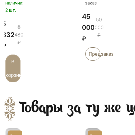
наличии:
заказ
черни,
2 шт.
бр213
45
50
5
000
6
000
832
480
₽
₽
₽
₽
Предзаказ
В
корзину
Товары за ту же ц
-
-