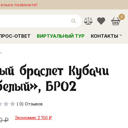
тельно позвоните!
0
ПРОС-ОТВЕТ
ВИРТУАЛЬНЫЙ ТУР
КОНТАКТЫ
"
ый браслет Кубачи
белый», БР02
( 0) Отзывов
Экономия: 2 150
₽
0
₽