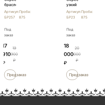
браслет
узкий
"Подсолнух",
женский
Артикул:
Проба:
Артикул:
Проба:
БР257
браслет
БР257
875
БР23
875
с
гравировкой,
Под
Под
БР23
заказ
заказ
17
18
19
20
910
000
900
000
₽
₽
₽
₽
Предзаказ
Предзаказ