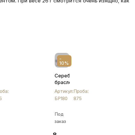
нтом. При весе 26 г смотрится очень изящно, как
-
10%
Серебряный
ий
браслет
Кубачи
оба:
Артикул:
Проба:
на
5
БР180
875
женскую
руку
Под
м,
с
заказ
чернением,
БР180
8