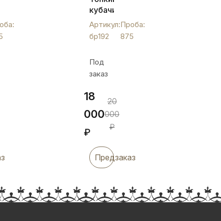
кубачинский
браслет
оба:
Артикул:
Проба:
ным
из
5
бр192
875
серебра
ом,
с
Под
цветком,
заказ
бр192
18
20
000
000
₽
₽
аз
Предзаказ