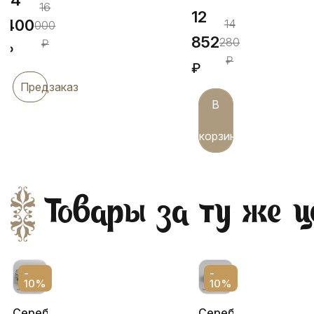
16
12
400
14
000
852
280
₽
₽
₽
₽
Предзаказ
В
корзину
Товары за ту же ц
-
-
10%
10%
Серебряный
Серебряный