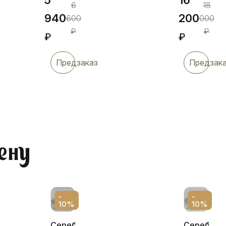
6
18
940
200
600
000
₽
₽
₽
₽
Предзаказ
Предзак
ену
-
-
10%
10%
Серебряный
Серебрян