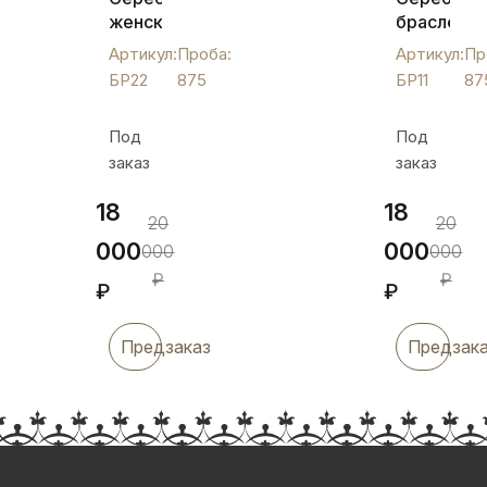
женский
браслет
браслет
с
Артикул:
Проба:
Артикул:
Пр
с
традицио
БР22
875
БР11
87
растительным
черненым
орнаментом,
орнамент
Под
Под
БР22
БР11
заказ
заказ
18
18
20
20
000
000
000
000
₽
₽
₽
₽
Предзаказ
Предзак