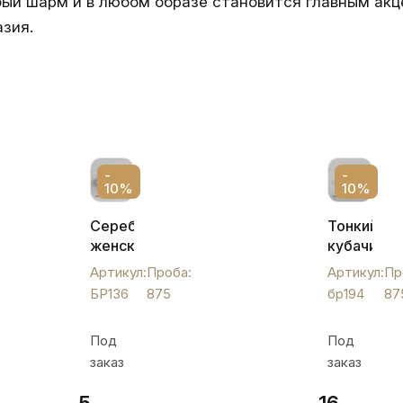
бый шарм и в любом образе становится главным акце
зия.
-
-
10%
10%
Серебряный
Тонкий
женский
кубачинск
браслет
браслет
Артикул:
Проба:
Артикул:
Пр
"Статика",
из
БР136
875
бр194
87
БР136
серебра
с
Под
Под
чернение
заказ
заказ
бр194
5
16