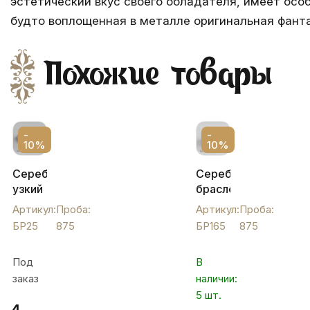
эстетический вкус своего обладателя, имеет осо
будто воплощенная в металле оригинальная фанта
Похожие товары
-
-
10%
10%
Серебряный
Серебряный
узкий
браслет
браслет
"Новый",
Артикул:
Проба:
Артикул:
Проба:
Кубачи
БР165
БР25
875
БР165
875
с
красивым
Под
В
узором,
заказ
наличии:
БР25
5 шт.
14