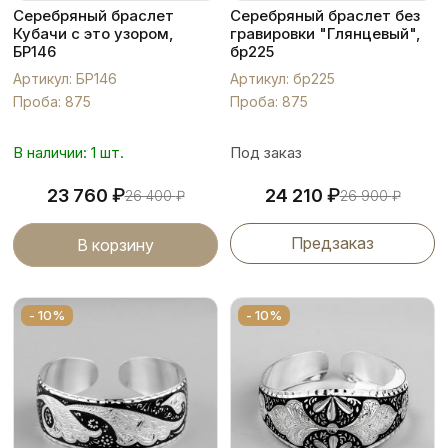
Серебряный браслет
Серебряный браслет без
Кубачи с это узором,
гравировки "Глянцевый",
БР146
бр225
Артикул: БР146
Артикул: бр225
Проба: 875
Проба: 875
В наличии: 1 шт.
Под заказ
₽
₽
23 760
24 210
26 400
₽
26 900
₽
Предзаказ
В корзину
- 10%
- 10%