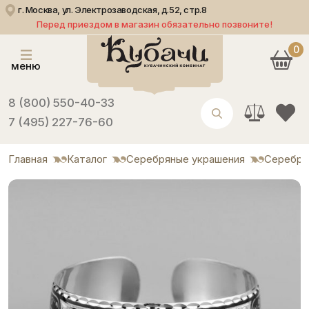
г. Москва, ул. Электрозаводская, д.52, стр.8
Перед приездом в магазин обязательно позвоните!
0
меню
8 (800) 550-40-33
7 (495) 227-76-60
Главная
Каталог
Серебряные украшения
Серебря