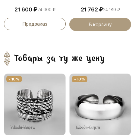
₽
₽
21 600
21 762
24 000
₽
24 180
₽
Предзаказ
В корзину
Товары за ту же цену
- 10%
- 10%