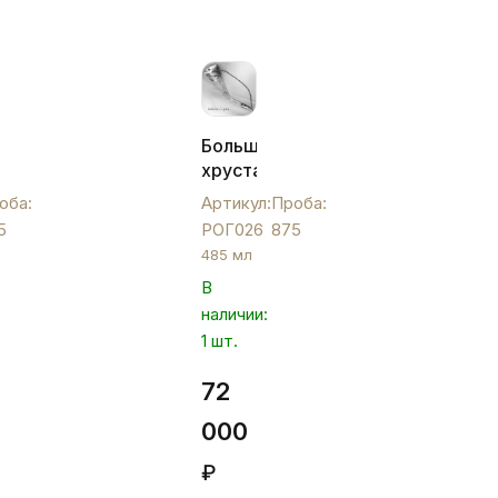
ный
Большой
хрустальный
и
рог с
оба:
Артикул:
Проба:
серебряными
5
РОГ026
875
вставками,
485 мл
РОГ026
В
наличии:
1 шт.
72
000
₽