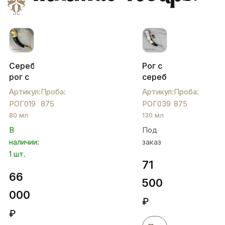
Серебряный
Рог с
рог с
серебряными
позолотой
вставками
Артикул:
Проба:
Артикул:
Проба:
и
"Кубачи",
РОГ019
875
РОГ039
875
эмалью,
РОГ039
80 мл
130 мл
РОГ019
В
Под
наличии:
заказ
1 шт.
71
66
500
000
₽
₽