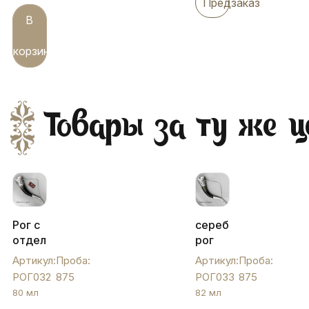
Предзаказ
В
корзину
Товары за ту же ц
Рог с
серебряный
отделкой
рог
серебра
от
Артикул:
Проба:
Артикул:
Проба:
от
кубачинских
РОГ032
875
РОГ033
875
кубачинских
мастеров,
80 мл
82 мл
мастеров,
РОГ033