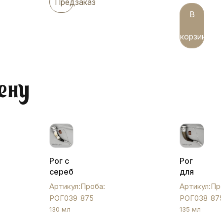
Предзаказ
В
корзину
ену
Рог с
Рог
серебряными
для
вставками
вина с
Артикул:
Проба:
Артикул:
Пр
"Кубачи",
серебрян
РОГ039
875
РОГ038
87
РОГ039
вставками
130 мл
135 мл
РОГ038