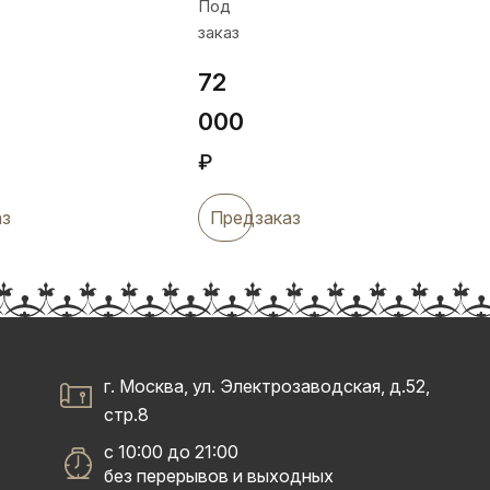
Под
70
заказ
мл,
рог8
72
000
₽
аз
Предзаказ
г. Москва, ул. Электрозаводская, д.52,
стр.8
с 10:00 до 21:00
без перерывов и выходных