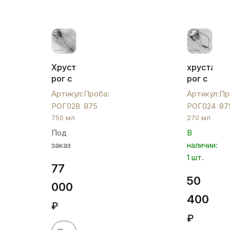
Хрустальный
хрусталь
рог с
рог с
вставками
вставкам
Артикул:
Проба:
Артикул:
Пр
из
из
РОГ028
875
РОГ024
87
серебра
серебра,
750 мл
270 мл
от
РОГ024
Под
В
кубачинских
заказ
наличии:
мастеров,
РОГ028
1 шт.
77
50
000
400
₽
₽