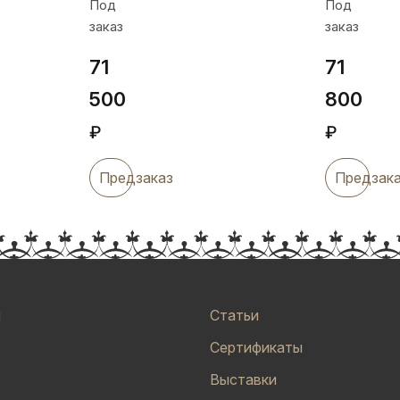
Под
Под
заказ
заказ
71
71
500
800
₽
₽
Предзаказ
Предзак
и
Статьи
Сертификаты
Выставки