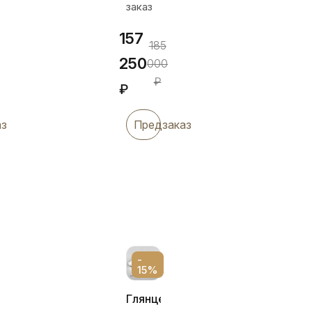
заказ
157
185
250
000
₽
₽
аз
Предзаказ
-
15%
ый
Глянцевый