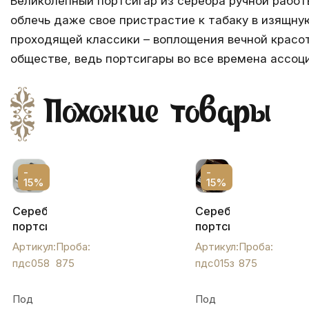
Великолепный портсигар из серебра ручной рабо
облечь даже свое пристрастие к табаку в изящну
проходящей классики – воплощения вечной красоты
обществе, ведь портсигары во все времена ассо
Похожие товары
-
-
15%
15%
Серебряный
Серебряный
портсигар
портсигар
"Залив",
с
Артикул:
Проба:
Артикул:
Проба:
пдс058
растительным
пдс058
875
пдс015з
875
орнаментом
и
Под
Под
зажигалкой