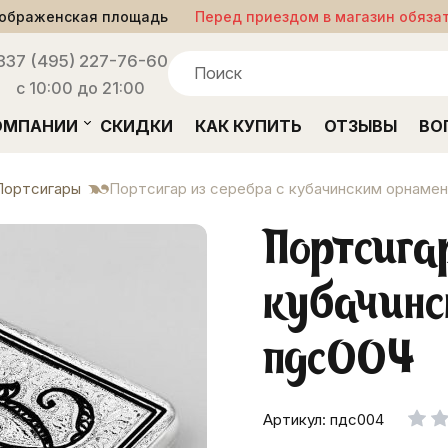
ображенская площадь
Перед приездом в магазин обяза
33
7 (495) 227-76-60
с 10:00 до 21:00
ОМПАНИИ
СКИДКИ
КАК КУПИТЬ
ОТЗЫВЫ
ВО
Портсигары
Портсигар из серебра с кубачинским орнаме
Портсига
кубачинс
пдс004
Артикул: пдс004