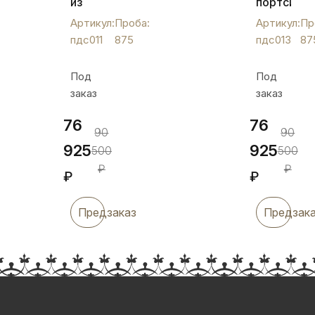
из
портсигар
серебра
"Орнамент
Артикул:
Проба:
Артикул:
Пр
"Солнечный",
пдс013
пдс011
875
пдс013
87
пдс011
Под
Под
заказ
заказ
76
76
90
90
925
925
500
500
₽
₽
₽
₽
Предзаказ
Предзак