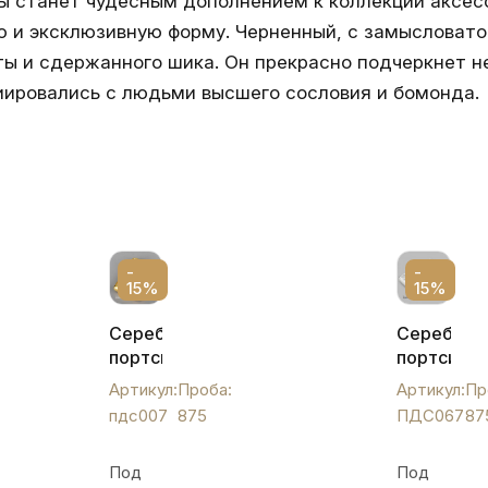
ты станет чудесным дополнением к коллекции аксе
ю и эксклюзивную форму. Черненный, с замысловато
 и сдержанного шика. Он прекрасно подчеркнет не т
циировались с людьми высшего сословия и бомонда.
-
-
15%
15%
Серебряный
Серебрян
портсигар
портсигар
с
"Россия",
Артикул:
Проба:
Артикул:
Пр
гербом,
ПДС067
пдс007
875
ПДС067
87
пдс007
Под
Под