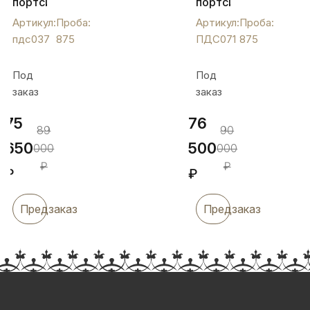
портсигар
портсигар
«Глянцевый»,
"Четыре
Артикул:
Проба:
Артикул:
Проба:
пдс037
капли",
пдс037
875
ПДС071
875
ПДС071
Под
Под
заказ
заказ
75
76
89
90
650
500
000
000
₽
₽
₽
₽
Предзаказ
Предзаказ