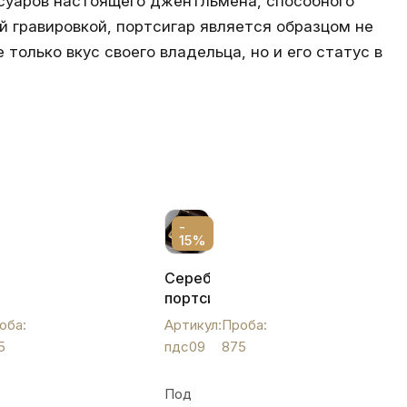
ссуаров настоящего джентльмена, способного
й гравировкой, портсигар является образцом не
олько вкус своего владельца, но и его статус в
-
15%
ый
Серебряный
портсигар
с
оба:
Артикул:
Проба:
зажигалкой,
5
пдс09
875
пдс09
Под