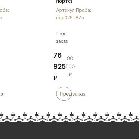
портсигар
",
вертикального
оба:
Артикул:
Проба:
открывания,
5
пдс026
875
пдс026
Под
заказ
76
90
925
500
₽
₽
аз
Предзаказ