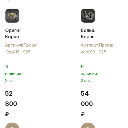
Оригинальный
Большой
Коран
Коран
с
с
Артикул:
Проба:
Артикул:
Проба:
серебряной
серебряной
Кор016
925
кор013
925
отделкой
отделкой
и
в
В
В
позолотой,
подставке,
наличии:
наличии:
Кор016
кор013
2 шт.
2 шт.
52
54
800
000
₽
₽