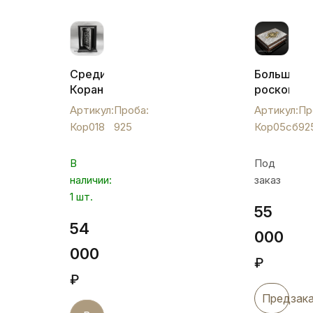
Средий
Большой
Коран
роскошны
в
серебрян
Артикул:
Проба:
Артикул:
Пр
серебре
Коран
Кор018
925
Кор05сб
92
на
в
крутящейся
деревянн
В
Под
подставке,
футляре,
наличии:
заказ
Кор018
Кор05сб
1 шт.
55
54
000
000
₽
₽
Предзак