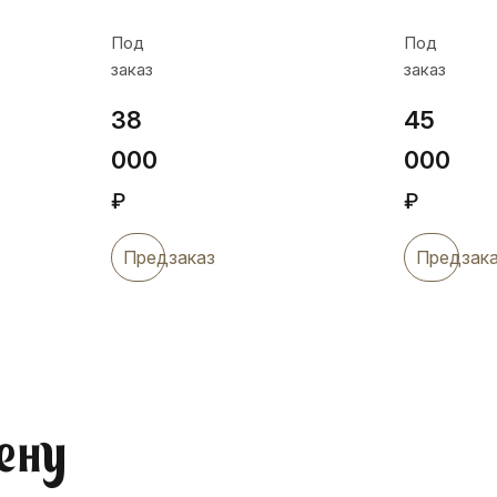
футляром,
Под
Под
Кор019
заказ
заказ
38
45
000
000
₽
₽
Предзаказ
Предзак
ену