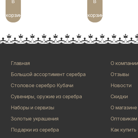
В
В
корзину
корзину
Главная
О компани
Большой ассортимент серебра
Отзывы
Столовое серебро Кубачи
Новости
Сувениры, оружие из серебра
Скидки
Наборы и сервизы
О магазине
Золотые украшения
Оптовикам
Подарки из серебра
Как купить