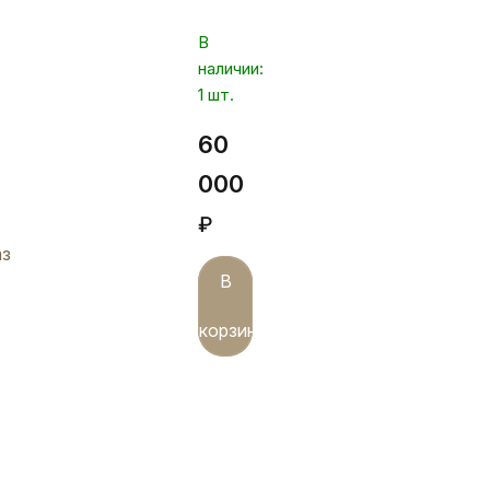
отделкой,
В
Кор016б
наличии:
1 шт.
60
000
₽
аз
В
корзину