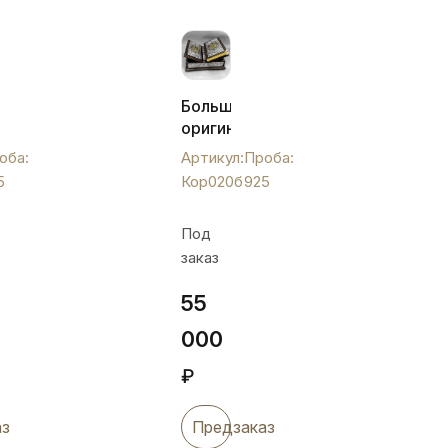
Большой
й
оригинальный
ый
коран
оба:
Артикул:
Проба:
в
5
Кор020б
925
своем
ом
футляре,
Под
Кор020б
заказ
55
000
₽
аз
Предзаказ