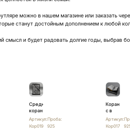
утляре можно в нашем магазине или заказать чер
торые станут достойным дополнением к любой кол
ий смысл и будет радовать долгие годы, выбрав б
Средний
Коран
коран
с в
в
серебрян
Артикул:
Проба:
Артикул:
Пр
серебре
футляре.,
Кор019
925
Кор017
92
с
Кор017