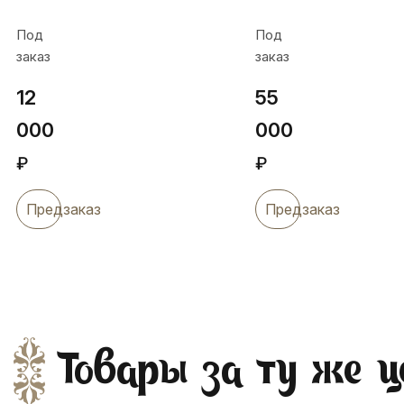
,
деревянном
Под
Под
Кор09
футляре,
заказ
заказ
Кор05сб
12
55
000
000
₽
₽
Предзаказ
Предзаказ
Товары за ту же ц