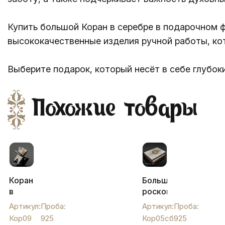
Купить большой Коран в серебре в подарочном ф
высококачественные изделия ручной работы, ко
Выберите подарок, который несёт в себе глубок
Похожие товары
Коран
Большой
в
роскошный
серебре
серебряный
Артикул:
Проба:
Артикул:
Проба:
на
Коран
Кор09
925
Кор05сб
925
подставке
в