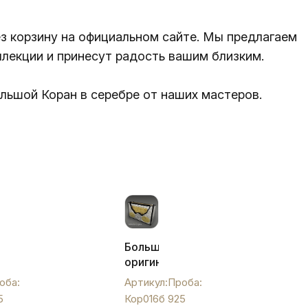
ез корзину на официальном сайте. Мы предлагаем
лекции и принесут радость вашим близким.
ольшой Коран в серебре от наших мастеров.
Большой
оригинальный
ом
Коран
оба:
Артикул:
Проба:
с
5
Кор016б
925
серебряной