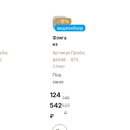
- 15%
видеообзор
ая
Фляга
из
нная»
серебра
оба:
Артикул:
Проба:
с
5
фл046
875
строгим
235мл
рисунком,
Под
235мл,
заказ
фл046
124
146
542
520
₽
₽