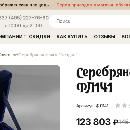
ображенская площадь
Перед приездом в магазин обяза
33
7 (495) 227-76-60
с 10:00 до 21:00
ОМПАНИИ
СКИДКИ
КАК КУПИТЬ
ОТЗЫВЫ
ВО
Фляги
Серебряная фляга "Бездна"
Серебрян
ФЛ141
Артикул: ФЛ141
123 803
₽
145