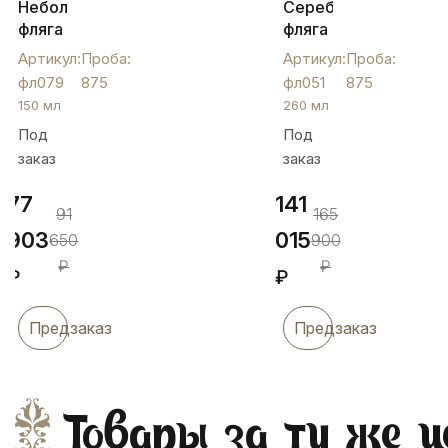
Небольшая
Серебряная
фляга
фляга
из
«Цветы»,
Артикул:
Проба:
Артикул:
Проба:
серебра,
фл051
фл079
875
фл051
875
150
150 мл
260 мл
мл,
Под
Под
фл079
заказ
заказ
77
141
91
165
903
015
650
900
₽
₽
₽
₽
Предзаказ
Предзаказ
Товары за ту же ц