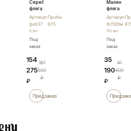
Серебряная
Маленька
фляга
фляга
«Боченок»,
из
Артикул:
Проба:
Артикул:
Пр
фл037
серебра
фл037
875
ФЛ126м
87
с
0,6л
115 мл
гербом
Под
Под
России,
заказ
заказ
ФЛ126м
154
35
181
41
275
190
500
400
₽
₽
₽
₽
Предзаказ
Предзак
ену