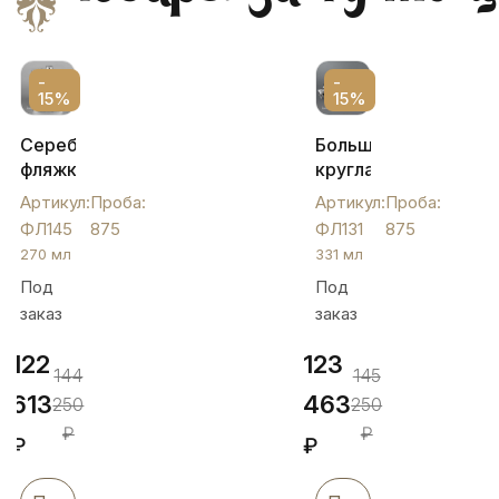
-
-
15%
15%
Серебряная
Большая
фляжка
круглая
"Кубачи",
серебряная
Артикул:
Проба:
Артикул:
Проба:
ФЛ145
фляга
ФЛ145
875
ФЛ131
875
ручной
270 мл
331 мл
работы.,
Под
Под
ФЛ131
заказ
заказ
122
123
144
145
613
463
250
250
₽
₽
₽
₽