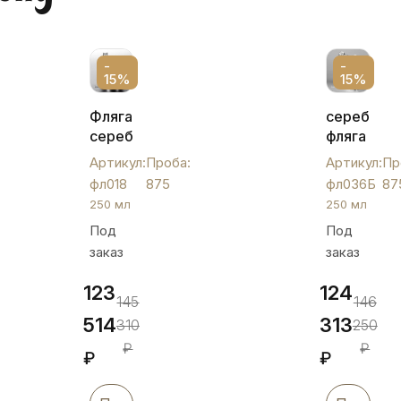
-
-
15%
15%
Фляга
серебрян
серебрянная,
фляга
фл018
«Совреме
Артикул:
Проба:
Артикул:
Пр
с
фл018
875
фл036Б
87
откидной
250 мл
250 мл
крышкой,
Под
Под
фл036Б
заказ
заказ
123
124
145
146
514
313
310
250
₽
₽
₽
₽