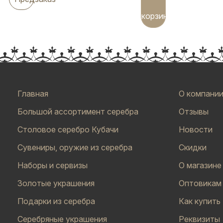
корзину
Главная
О компани
Большой ассортимент серебра
Отзывы
Столовое серебро Кубачи
Новости
Сувениры, оружие из серебра
Скидки
Наборы и сервизы
О магазине
Золотые украшения
Оптовикам
Подарки из серебра
Как купить
Серебряные украшения
Реквизиты