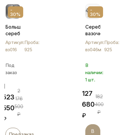
-
-
30%
30%
Большая
Серебряная
серебряная
вазочка
ваза
со
Артикул:
Проба:
Артикул:
Проба:
для
стеклом,
вз016
925
вз046м
925
цветов
вз046м
"Венера",
Под
В
вз016
заказ
наличии:
1 шт.
1
2
127
523
182
176
680
400
500
550
₽
₽
₽
₽
В
Предзаказ