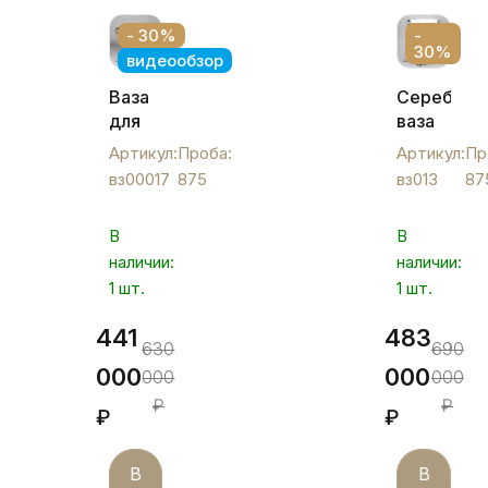
- 30%
-
30%
видеообзор
Ваза
Серебрян
для
ваза
фруктов
для
Артикул:
Проба:
Артикул:
Пр
серебряная
фруктов
вз00017
875
вз013
87
"Ангел",
«Русалка»
вз00017
вз013
В
В
наличии:
наличии:
1 шт.
1 шт.
441
483
630
690
000
000
000
000
₽
₽
₽
₽
В
В