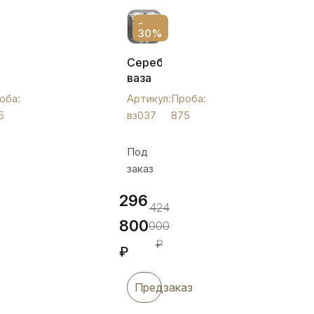
-
30%
ая
Серебряная
ваза
для
оба:
Артикул:
Проба:
фруктов
5
вз037
875
,
с
красивым
Под
узором,
заказ
вз037
296
424
800
000
₽
₽
Предзаказ