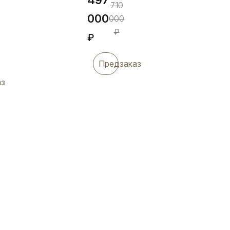
710
000
000
₽
₽
Предзаказ
аз