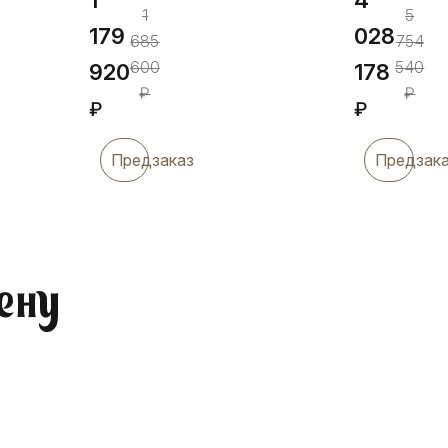
1
5
179
028
685
754
600
540
920
178
₽
₽
₽
₽
Предзаказ
Предзак
ену