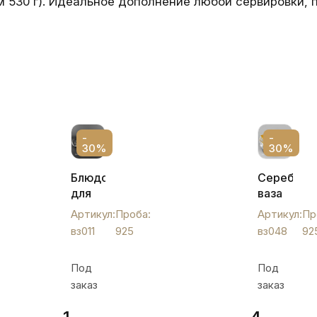
м 530 г). Идеальное дополнение любой сервировки,
-
-
30%
30%
Блюдо
Серебрян
для
ваза
фруктов,
для
Артикул:
Проба:
Артикул:
Пр
вз011
фруктов
вз011
925
вз048
92
"Посейдон
вз048
Под
Под
заказ
заказ
1
4