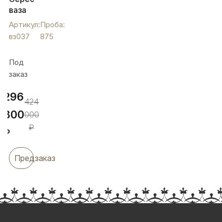
ваза
для
Артикул:
Проба:
фруктов
вз037
875
с
красивым
Под
узором,
заказ
вз037
296
424
800
000
₽
₽
Предзаказ