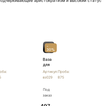
 подчеркивающее аристократизм и высокий статус
-
30%
ая
Ваза
для
фруктов
оба:
Артикул:
Проба:
из
5
вз029
875
",
серебра,
вз029
Под
заказ
497