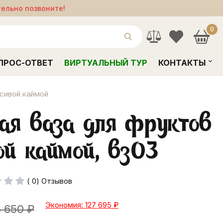
тельно позвоните!
0
ПРОС-ОТВЕТ
ВИРТУАЛЬНЫЙ ТУР
КОНТАКТЫ
асивой каймой
ая ваза для фруктов
ой каймой, вз03
( 0) Отзывов
Экономия: 127 695
₽
 650
₽