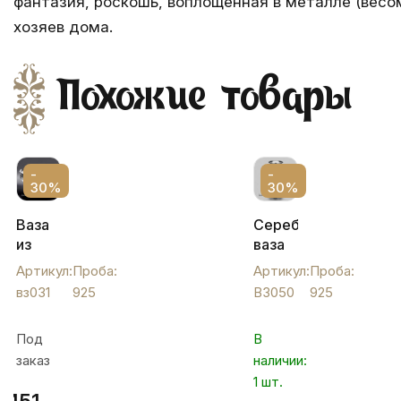
фантазия, роскошь, воплощенная в металле (весо
хозяев дома.
Похожие товары
-
-
30%
30%
Ваза
Серебряная
из
ваза
серебра
для
Артикул:
Проба:
Артикул:
Проба:
для
цветов
вз031
925
ВЗ050
925
фруктов,
"Роза",
вз031
ВЗ050
Под
В
заказ
наличии:
1 шт.
451