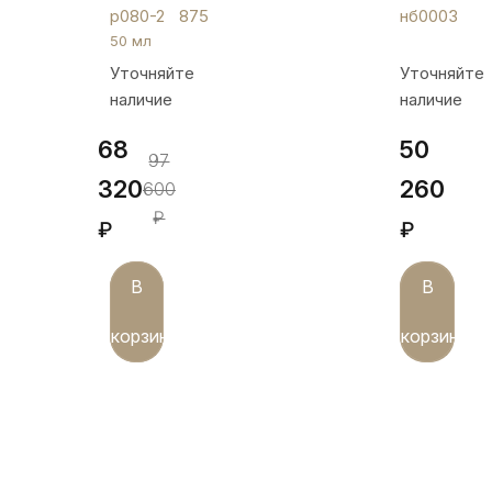
серебряных
двоих»,
р080-2
875
нб0003
рюмок
нб0003
50 мл
с
Уточняйте
Уточняйте
гербом,
наличие
наличие
р080-
2
68
50
97
320
260
600
₽
₽
₽
В
В
корзину
корзину