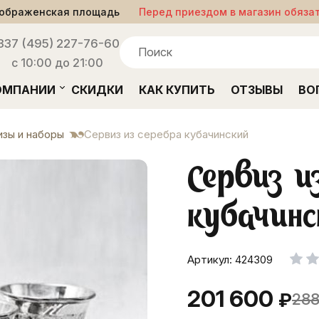
ображенская площадь
Перед приездом в магазин обяза
33
7 (495) 227-76-60
с 10:00 до 21:00
ОМПАНИИ
СКИДКИ
КАК КУПИТЬ
ОТЗЫВЫ
ВО
зы и наборы
Сервиз из серебра кубачинский
Сервиз и
кубачин
Артикул: 424309
201 600
₽
288