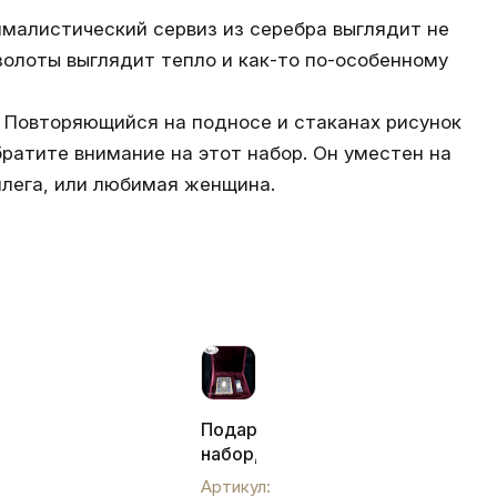
нималистический
сервиз из серебра
выглядит не
золоты выглядит тепло и как-то по-особенному
и. Повторяющийся на подносе и стаканах рисунок
ратите внимание на этот набор. Он уместен на
оллега, или любимая женщина.
ый
Подарочный
набор,
н.к.0001
Артикул: