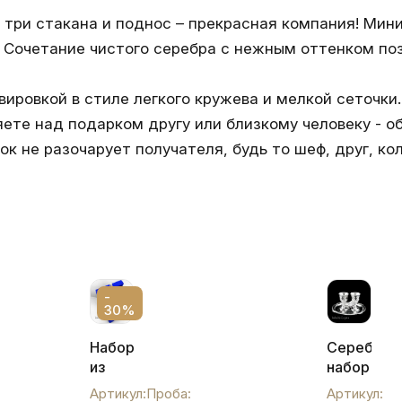
, три стакана и поднос – прекрасная компания! Ми
о. Сочетание чистого серебра с нежным оттенком по
вировкой в стиле легкого кружева и мелкой сеточк
те над подарком другу или близкому человеку - об
ок не разочарует получателя, будь то шеф, друг, к
-
30%
Набор
Серебрян
из
набор
двух
«На
Артикул:
Проба:
Артикул: