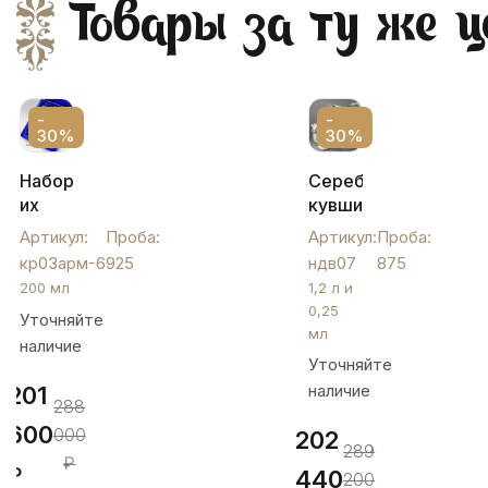
Товары за ту же ц
-
-
30%
30%
Набор
Серебряный
их
кувшин
шести
с
Артикул:
Проба:
Артикул:
Проба:
серебряных
стаканами,
кр03арм-6
925
ндв07
875
стаканов
ндв07
200 мл
1,2 л и
с
0,25
Уточняйте
"Косичка",
мл
наличие
кр03арм-6
Уточняйте
наличие
201
288
600
000
202
289
₽
₽
440
200