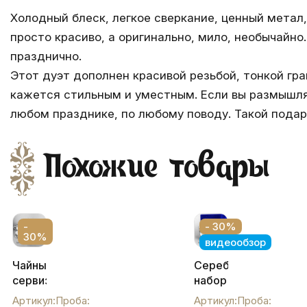
Холодный блеск, легкое сверкание, ценный метал
просто красиво, а оригинально, мило, необычайн
празднично.
Этот дуэт дополнен красивой резьбой, тонкой гра
кажется стильным и уместным. Если вы размышляе
любом празднике, по любому поводу. Такой подар
Похожие товары
-
- 30%
30%
видеообзор
Чайный
Серебряный
сервиз
набор
из
из
Артикул:
Проба:
Артикул:
Проба: