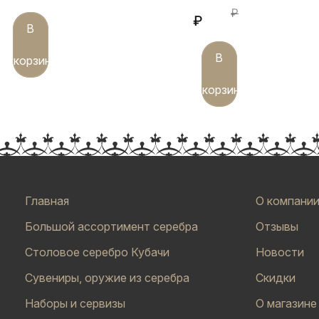
₽
₽
В
В
корзину
корзину
Главная
О компани
Большой ассортимент серебра
Отзывы
Столовое серебро Кубачи
Новости
Сувениры, оружие из серебра
Скидки
Наборы и сервизы
О магазине