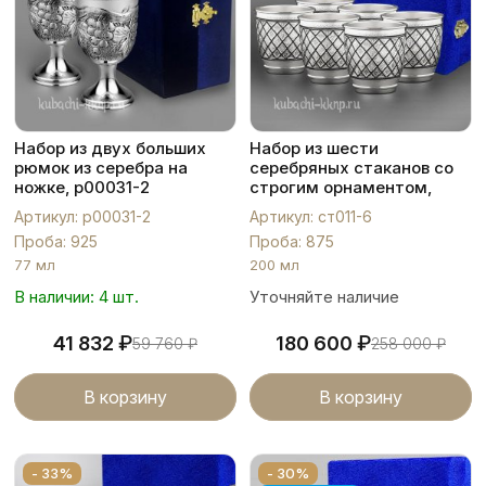
Набор из двух больших
Набор из шести
рюмок из серебра на
серебряных стаканов со
ножке, р00031-2
строгим орнаментом,
ст011-6
Артикул: р00031-2
Артикул: ст011-6
Проба: 925
Проба: 875
77 мл
200 мл
В наличии: 4 шт.
Уточняйте наличие
₽
₽
41 832
180 600
59 760
₽
258 000
₽
В корзину
В корзину
- 33%
- 30%