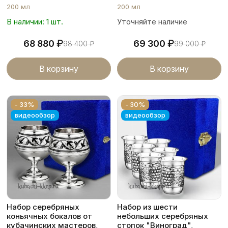
200 мл
200 мл
В наличии: 1 шт.
Уточняйте наличие
₽
₽
68 880
69 300
98 400
₽
99 000
₽
В корзину
В корзину
- 33%
- 30%
видеообзор
видеообзор
Набор серебряных
Набор из шести
коньячных бокалов от
небольших серебряных
кубачинских мастеров,
стопок "Виноград",