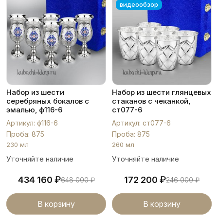
видеообзор
Набор из шести
Набор из шести глянцевых
серебряных бокалов с
стаканов с чеканкой,
эмалью, ф116-6
ст077-6
Артикул: ф116-6
Артикул: ст077-6
Проба: 875
Проба: 875
230 мл
260 мл
Уточняйте наличие
Уточняйте наличие
₽
₽
434 160
172 200
648 000
₽
246 000
₽
В корзину
В корзину