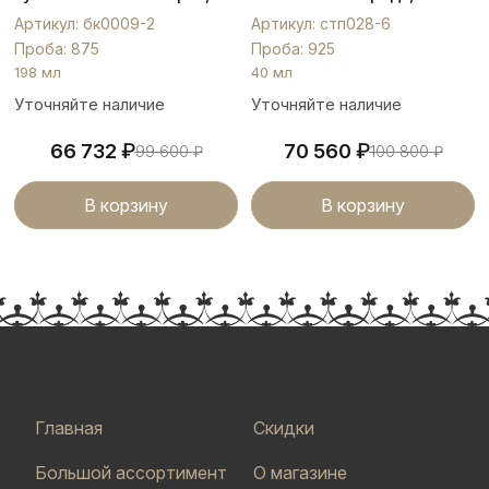
бк0009-2
стп028-6
Артикул: бк0009-2
Артикул: стп028-6
Проба: 875
Проба: 925
198 мл
40 мл
Уточняйте наличие
Уточняйте наличие
₽
₽
66 732
70 560
99 600
₽
100 800
₽
В корзину
В корзину
Главная
Скидки
Большой ассортимент
О магазине