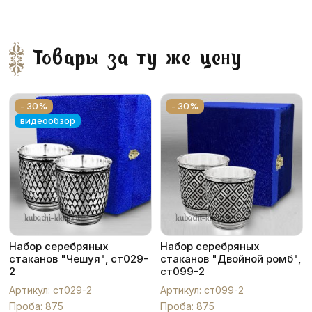
Товары за ту же цену
- 30%
- 30%
видеообзор
Набор серебряных
Набор серебряных
стаканов "Чешуя", ст029-
стаканов "Двойной ромб",
2
ст099-2
Артикул: ст029-2
Артикул: ст099-2
Проба: 875
Проба: 875