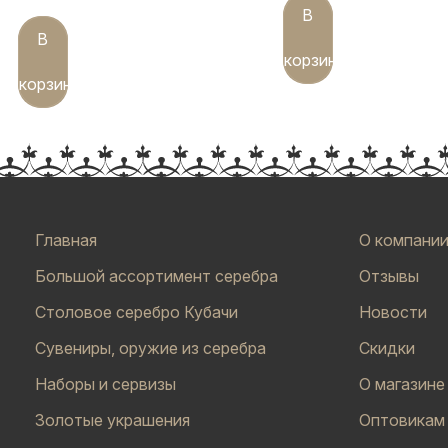
В
В
корзину
корзину
Главная
О компани
Большой ассортимент серебра
Отзывы
Столовое серебро Кубачи
Новости
Сувениры, оружие из серебра
Скидки
Наборы и сервизы
О магазине
Золотые украшения
Оптовикам