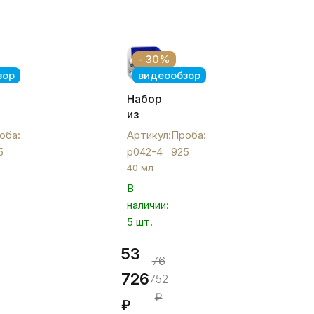
- 30%
зор
видеообзор
Набор
ых
из
четырех
оба:
Артикул:
Проба:
серебряных
5
р042-4
925
»,
рюмок
40 мл
"Виноград",
В
р042-
наличии:
4
5 шт.
53
76
726
752
₽
₽