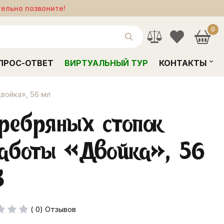
тельно позвоните!
0
ПРОС-ОТВЕТ
ВИРТУАЛЬНЫЙ ТУР
КОНТАКТЫ
войка», 56 мл
ребряных стопок
аботы «Двойка», 56
3
( 0) Отзывов