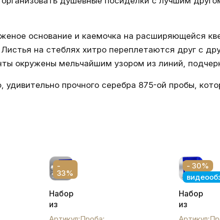
организовать душевные посиделки с лучшим другом
женое основание и каемочка на расширяющейся кве
 Листья на стеблях хитро переплетаются друг с дру
нты окружены мельчайшим узором из линий, подчер
, удивительно прочного серебра 875-ой пробы, кото
-
- 30%
33%
видеооб
Набор
Набор
из
из
шести
двух
Артикул:
Проба:
Артикул:
Пр