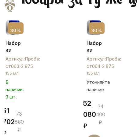
-
-
30%
30%
Набор
Набор
из
из
двух
двух
Артикул:
Проба:
Артикул:
Проба:
серебряных
серебряных
ст063-2
875
ст064-2
875
стаканов
стаканов
155 мл
155 мл
с
с
В
Уточняйте
чернением
чернением,
наличии:
наличие
и
ст064-
гравировкой,
3 шт.
2
52
ст063-
74
51
2
080
73
400
702
860
₽
₽
₽
₽