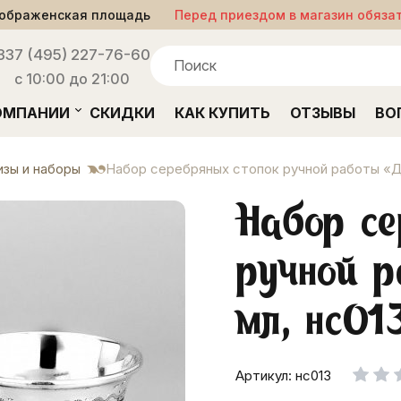
ображенская площадь
Перед приездом в магазин обяза
33
7 (495) 227-76-60
с 10:00 до 21:00
ОМПАНИИ
СКИДКИ
КАК КУПИТЬ
ОТЗЫВЫ
ВО
зы и наборы
Набор серебряных стопок ручной работы «Д
Набор се
ручной р
мл, нс01
Артикул: нс013