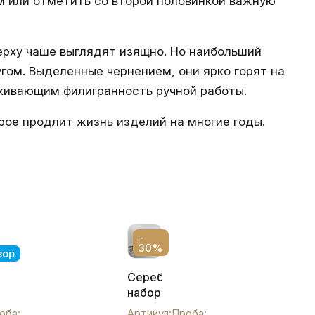
 или отметить со второй половинкой важную
рху чаше выглядят изящно. Но наибольший
гом. Выделенные чернением, они ярко горят на
кивающим филигранность ручной работы.
рое продлит жизнь изделий на многие годы.
-
30%
зор
Серебряный
набор
для
оба:
Артикул:
Проба: