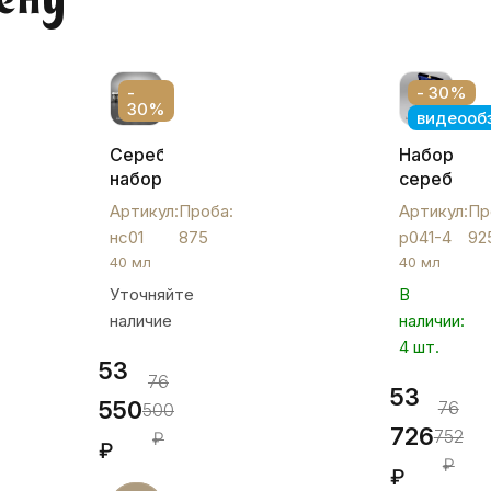
-
- 30%
30%
видеооб
Серебряный
Набор
набор
серебрян
стопок,
рюмок
Артикул:
Проба:
Артикул:
Пр
нс01
«На
нс01
875
р041-4
92
четверых
40 мл
40 мл
р041-
Уточняйте
В
4
наличие
наличии:
4 шт.
53
76
53
550
76
500
726
752
₽
₽
₽
₽