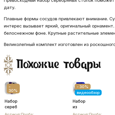
Превосходный набор серебряных стопок поможет 
дату.
Плавные формы сосудов привлекают внимание. Су
интерес вызывает яркий, оригинальный орнамент.
белоснежном фоне. Крупные растительные элеме
Великолепный комплект изготовлен из роскошного
Похожие товары
-
- 30%
30%
видеообзор
Набор
Набор
серебряных
из
рюмок
шести
Артикул:
Проба:
Артикул:
Проба: