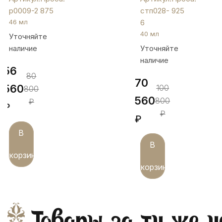
на
небольших
р0009-2
875
стп028-
925
маленькой
серебряных
46 мл
6
ножке
стопок
40 мл
Уточняйте
«На
"Виноград",
наличие
Уточняйте
двоих»,
стп028-
46
6
наличие
56
мл,
80
70
р0009-
560
100
800
2
560
800
₽
₽
₽
₽
В
В
корзину
корзину
Товары за ту же ц