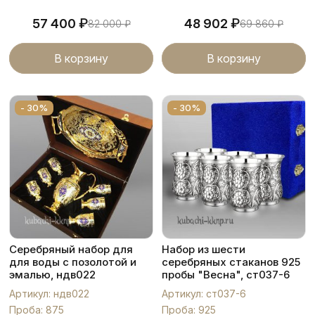
₽
₽
57 400
48 902
82 000
₽
69 860
₽
В корзину
В корзину
- 30%
- 30%
Серебряный набор для
Набор из шести
для воды с позолотой и
серебряных стаканов 925
эмалью, ндв022
пробы "Весна", ст037-6
Артикул: ндв022
Артикул: ст037-6
Проба: 875
Проба: 925