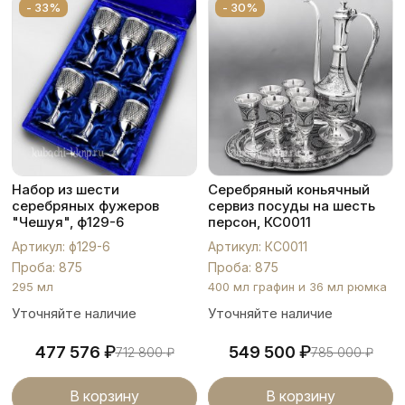
- 33%
- 30%
Набор из шести
Серебряный коньячный
серебряных фужеров
сервиз посуды на шесть
"Чешуя", ф129-6
персон, КС0011
Артикул: ф129-6
Артикул: КС0011
Проба: 875
Проба: 875
295 мл
400 мл графин и 36 мл рюмка
Уточняйте наличие
Уточняйте наличие
₽
₽
477 576
549 500
712 800
₽
785 000
₽
В корзину
В корзину