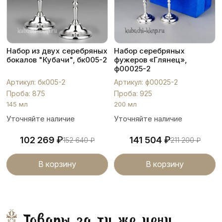
Набор из двух серебряных
Набор серебряных
бокалов "Кубачи", бк005-2
фужеров «Глянец»,
ф00025-2
Артикул: бк005-2
Артикул: ф00025-2
Проба: 875
Проба: 925
145 мл
200 мл
Уточняйте наличие
Уточняйте наличие
₽
₽
102 269
141 504
152 640
₽
211 200
₽
В корзину
В корзину
Товары за ту же цену