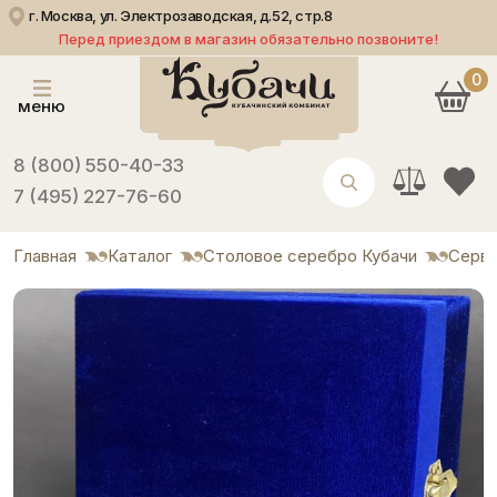
г. Москва, ул. Электрозаводская, д.52, стр.8
Перед приездом в магазин обязательно позвоните!
0
меню
8 (800) 550-40-33
7 (495) 227-76-60
Главная
Каталог
Столовое серебро Кубачи
Серви