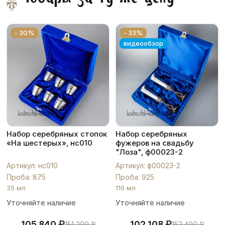
- 30%
- 33%
видеообзор
Набор серебряных стопок
Набор серебряных
«На шестерых», нс010
фужеров на свадьбу
"Лоза", ф00023-2
Артикул: нс010
Артикул: ф00023-2
Проба: 875
Проба: 925
35 мл
110 мл
Уточняйте наличие
Уточняйте наличие
₽
₽
105 840
102 108
151 200
₽
152 400
₽