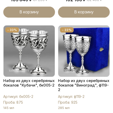
В корзину
В корзину
- 33%
- 33%
Набор из двух серебряных
Набор из двух серебряных
бокалов "Кубачи", бк005-2
бокалов "Виноград", ф119-
2
Артикул: бк005-2
Артикул: ф119-2
Проба: 875
Проба: 925
145 мл
285 мл