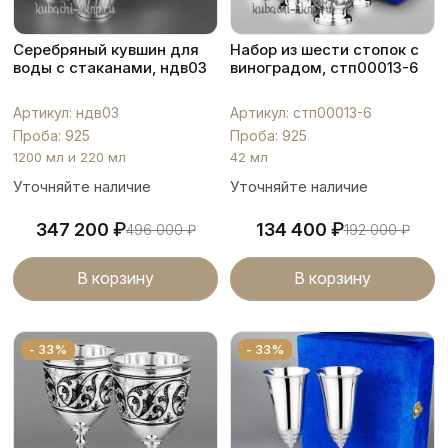
Серебряный кувшин для
Набор из шести стопок с
воды с стаканами, ндв03
виноградом, стп00013-6
Артикул: ндв03
Артикул: стп00013-6
Проба: 925
Проба: 925
1200 мл и 220 мл
42 мл
Уточняйте наличие
Уточняйте наличие
₽
₽
347 200
134 400
496 000
₽
192 000
₽
В корзину
В корзину
- 33%
- 33%