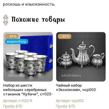
роскошь и изысканность.
Похожие товары
- 30%
- 30%
видеообзор
Набор из шести
Чайный набор
небольших серебряных
«Эксклюзив», чср002
стаканов "Кубачи", ст022-
6
Артикул: ст022-6
Артикул: чср002
Проба: 875
Проба: 875