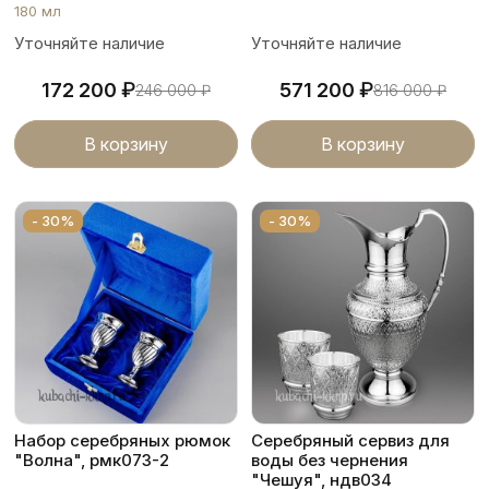
180 мл
Уточняйте наличие
Уточняйте наличие
₽
₽
172 200
571 200
246 000
₽
816 000
₽
В корзину
В корзину
- 30%
- 30%
Набор серебряных рюмок
Серебряный сервиз для
"Волна", рмк073-2
воды без чернения
"Чешуя", ндв034