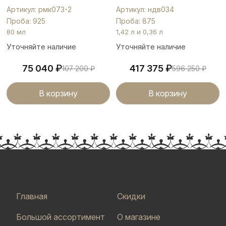
Артикул: рмк073-2
Артикул: ндв034
Проба: 925
Проба: 875
80 мл
1,42 л и 0,36 л
Уточняйте наличие
Уточняйте наличие
₽
₽
75 040
417 375
107 200
₽
596 250
₽
В корзину
В корзину
Главная
Скидки
Большой ассортимент
О магазине