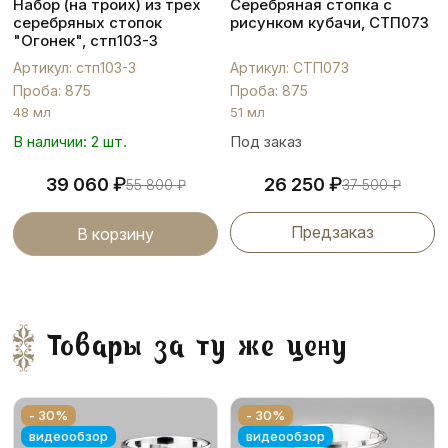
Набор (на троих) из трех
Серебряная стопка с
серебряных стопок
рисунком кубачи, СТП073
"Огонек", стп103-3
Артикул: стп103-3
Артикул: СТП073
Проба: 875
Проба: 875
48 мл
51 мл
В наличии: 2 шт.
Под заказ
₽
₽
39 060
26 250
55 800
₽
37 500
₽
Предзаказ
В корзину
Товары за ту же цену
- 30%
- 30%
видеообзор
видеообзор