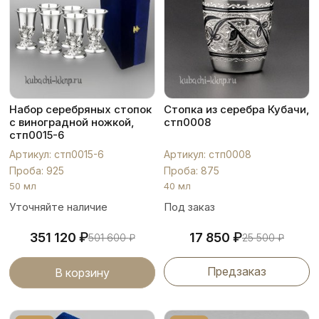
Набор серебряных стопок
Стопка из серебра Кубачи,
с виноградной ножкой,
стп0008
стп0015-6
Артикул: стп0015-6
Артикул: стп0008
Проба: 925
Проба: 875
50 мл
40 мл
Уточняйте наличие
Под заказ
₽
₽
351 120
17 850
501 600
₽
25 500
₽
Предзаказ
В корзину