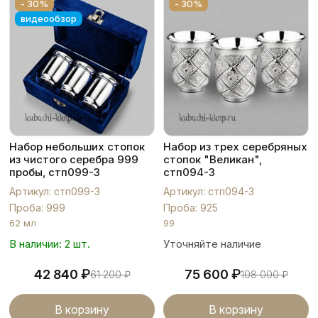
- 30%
- 30%
видеообзор
Набор небольших стопок
Набор из трех серебряных
из чистого серебра 999
стопок "Великан",
пробы, стп099-3
стп094-3
Артикул: стп099-3
Артикул: стп094-3
Проба: 999
Проба: 925
62 мл
99
В наличии: 2 шт.
Уточняйте наличие
₽
₽
42 840
75 600
61 200
₽
108 000
₽
В корзину
В корзину