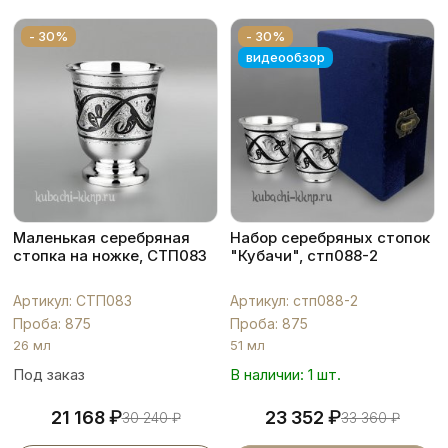
- 30%
- 30%
видеообзор
Маленькая серебряная
Набор серебряных стопок
стопка на ножке, СТП083
"Кубачи", стп088-2
Артикул: СТП083
Артикул: стп088-2
Проба: 875
Проба: 875
26 мл
51 мл
Под заказ
В наличии: 1 шт.
₽
₽
21 168
23 352
30 240
₽
33 360
₽