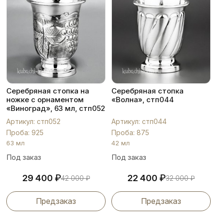
Серебряная стопка на
Серебряная стопка
ножке с орнаментом
«Волна», стп044
«Виноград», 63 мл, стп052
Артикул: стп052
Артикул: стп044
Проба: 925
Проба: 875
63 мл
42 мл
Под заказ
Под заказ
₽
₽
29 400
22 400
42 000
₽
32 000
₽
Предзаказ
Предзаказ