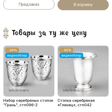
Предзаказ
В корзину
Товары за ту же цену
- 30%
- 30%
видеообзор
видеообзор
Набор серебряных стопок
Стопка серебряная
"Грань", стп096-2
«Глянец», стп042