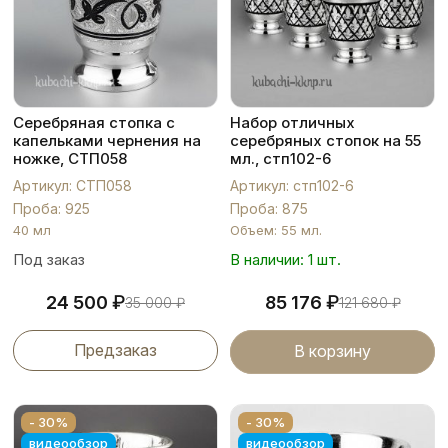
Серебряная стопка с
Набор отличных
капельками чернения на
серебряных стопок на 55
ножке, СТП058
мл., стп102-6
Артикул: СТП058
Артикул: стп102-6
Проба: 925
Проба: 875
40 мл
Объем: 55 мл.
Под заказ
В наличии: 1 шт.
₽
₽
24 500
85 176
35 000
₽
121 680
₽
Предзаказ
В корзину
- 30%
- 30%
видеообзор
видеообзор