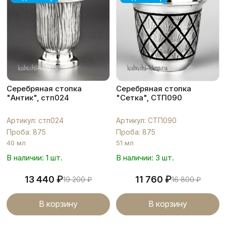
Серебряная стопка
Серебряная стопка
"Антик", стп024
"Сетка", СТП090
Артикул: стп024
Артикул: СТП090
Проба: 875
Проба: 875
40 мл
51 мл
В наличии: 1 шт.
В наличии: 3 шт.
₽
₽
13 440
11 760
19 200
₽
16 800
₽
В корзину
В корзину