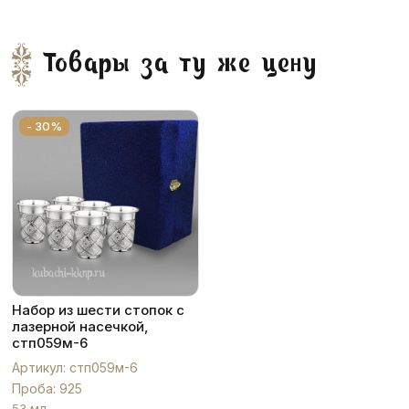
Товары за ту же цену
- 30%
Набор из шести стопок с
лазерной насечкой,
стп059м-6
Артикул: стп059м-6
Проба: 925
53 мл