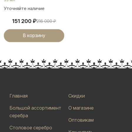
Уточняйте наличие
₽
151 200
216 000
₽
В корзину
Главная
Скидки
Большой ассортимент
О магазине
серебра
Оптовикам
Столовое серебро
Как купить