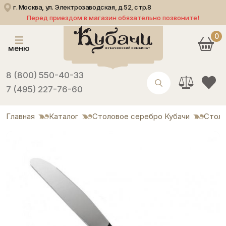
г. Москва, ул. Электрозаводская, д.52, стр.8
Перед приездом в магазин обязательно позвоните!
0
меню
8 (800) 550-40-33
7 (495) 227-76-60
Главная
Каталог
Столовое серебро Кубачи
Столо