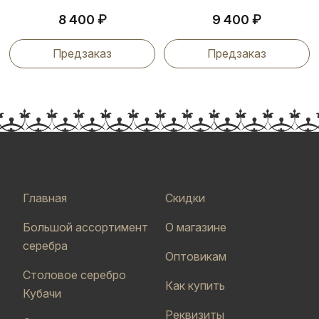
₽
₽
8 400
9 400
Предзаказ
Предзаказ
Главная
Скидки
Большой ассортимент
О магазине
серебра
Оптовикам
Столовое серебро
Как купить
Кубачи
Реквизиты