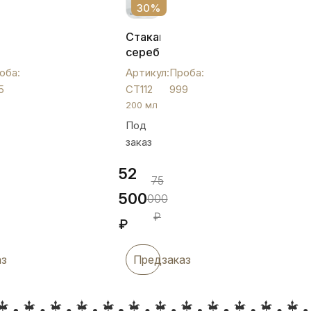
30%
ый
Стакан
серебряный
(Ag
оба:
Артикул:
Проба:
999),
5
СТ112
999
СТ112
200 мл
Под
заказ
52
75
500
000
₽
₽
аз
Предзаказ