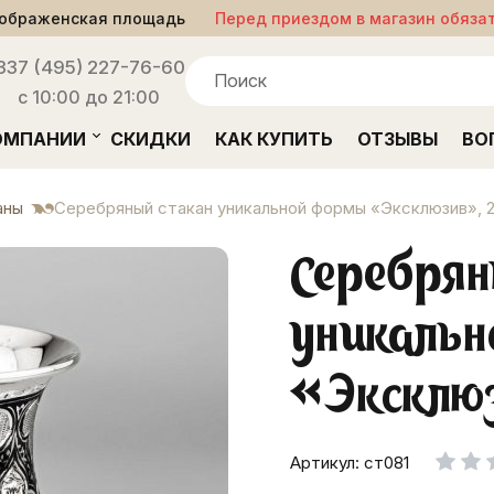
ображенская площадь
Перед приездом в магазин обяза
33
7 (495) 227-76-60
с 10:00 до 21:00
ОМПАНИИ
СКИДКИ
КАК КУПИТЬ
ОТЗЫВЫ
ВО
аны
Серебряный стакан уникальной формы «Эксклюзив», 
Серебрян
уникаль
«Эксклюз
Артикул: ст081