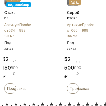
30%
видеообзор
Стакан
Серебряный
из
стакан
серебра
«999
Артикул:
Проба:
Артикул:
Проба:
999
пробы»,
ст034
999
ст060
999
пробы
ст060
195 мл
195 мл
с
Под
Под
гравировкой
заказ
заказ
«999»,
195
52
52
мл,
74
75
ст034
150
500
500
000
₽
₽
₽
₽
Предзаказ
Предзаказ