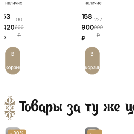
наличие
наличие
2
63
158
90
227
420
900
600
000
₽
₽
₽
₽
В
В
корзину
корзину
Товары за ту же ц
- 30%
-