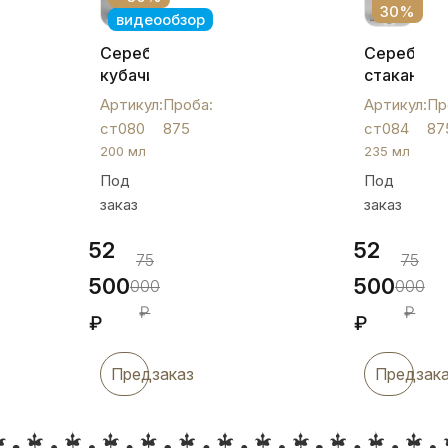
30%
видеообзор
Серебряный
Серебрян
кубачинский
стакан
стакан
"Краса",
Артикул:
Проба:
Артикул:
Пр
«Эксклюзив»,
ст084
ст080
875
ст084
87
200
200 мл
235 мл
мл,
Под
Под
ст080
заказ
заказ
52
52
75
75
500
500
000
000
₽
₽
₽
₽
Предзаказ
Предзак