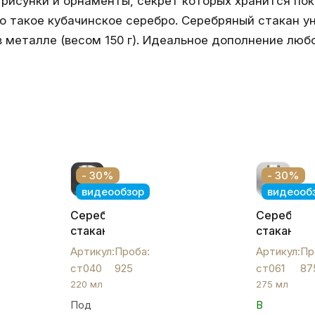
рисунки и орнаменты, секрет которых хранится пок
о такое кубачинское серебро. Серебряный стакан ун
 металле (весом 150 г). Идеальное дополнение лю
- 30%
- 30%
видеообзор
видеооб
Серебряный
Серебрян
стакан
стакан
с
«Матовый
Артикул:
Проба:
Артикул:
Пр
лазерной
ст061
ст040
925
ст061
87
гравировкой
220 мл
275 мл
и
Под
В
ромбовидной