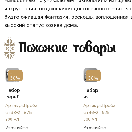
Нанесенные по уникальным технологиям изящные 
инкрустации, выдающаяся долговечность – вот чт
будто ожившая фантазия, роскошь, воплощенная в
высокий статус хозяев дома.
Похожие товары
-
-
30%
30%
Набор
Набор
серебряных
из
стаканов
двух
Артикул:
Проба:
Артикул:
Проба:
"Родник",
стаканов
ст33-2
875
ст46-2
925
ст33-
"Волны
200 мл
500 мл
2
каспия",
Уточняйте
Уточняйте
ст46-