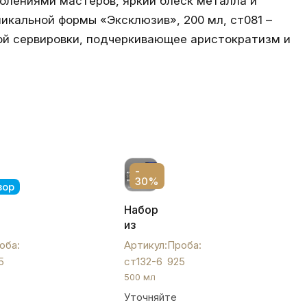
олениями мастеров, яркий блеск металла и
икальной формы «Эксклюзив», 200 мл, ст081 –
бой сервировки, подчеркивающее аристократизм и
-
30%
зор
ый
Набор
из
»,
шести
оба:
Артикул:
Проба:
больших
5
ст132-6
925
серебряных
500 мл
стаканов
Уточняйте
с