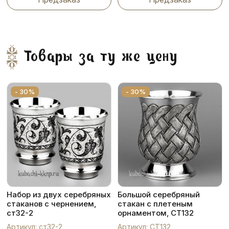
Товары за ту же цену
- 30%
- 30%
Набор из двух серебряных
Большой серебряный
стаканов с чернением,
стакан с плетеным
ст32-2
орнаментом, СТ132
Артикул: ст32-2
Артикул: СТ132