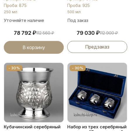
Проба: 875
Проба: 925
250 мл
500 мл
Уточняйте наличие
Под заказ
₽
₽
78 792
79 030
112 560
₽
112 900
₽
Предзаказ
В корзину
- 30%
- 30%
Кубачинский серебряный
Набор из трех серебряный