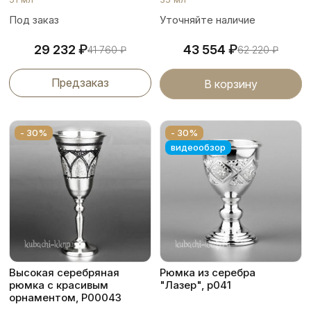
Под заказ
Уточняйте наличие
₽
₽
29 232
43 554
41 760
₽
62 220
₽
Предзаказ
В корзину
- 30%
- 30%
видеообзор
Высокая серебряная
Рюмка из серебра
рюмка с красивым
"Лазер", р041
орнаментом, Р00043