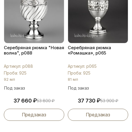
Серебряная рюмка "Новая
Серебряная рюмка
волна", р088
«Ромашка», р065
Артикул: р088
Артикул: р065
Проба: 925
Проба: 925
92 мл
81 мл
Под заказ
Под заказ
₽
₽
37 660
37 730
53 800
₽
53 900
₽
Предзаказ
Предзаказ