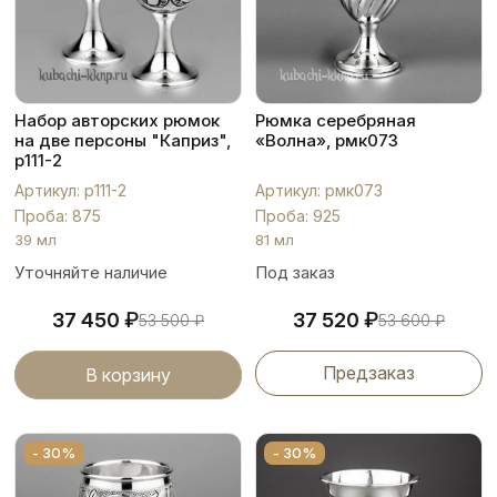
Набор авторских рюмок
Рюмка серебряная
на две персоны "Каприз",
«Волна», рмк073
р111-2
Артикул: р111-2
Артикул: рмк073
Проба: 875
Проба: 925
39 мл
81 мл
Уточняйте наличие
Под заказ
₽
₽
37 450
37 520
53 500
₽
53 600
₽
Предзаказ
В корзину
- 30%
- 30%