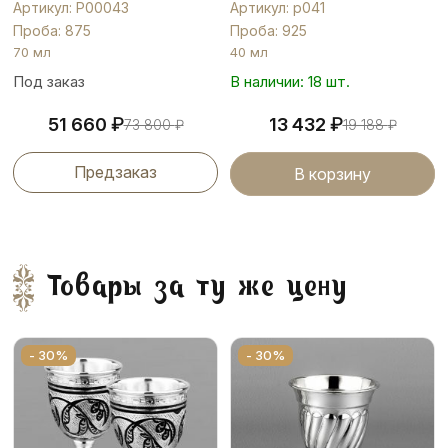
Артикул: Р00043
Артикул: р041
Проба: 875
Проба: 925
70 мл
40 мл
Под заказ
В наличии: 18 шт.
₽
₽
51 660
13 432
73 800
₽
19 188
₽
Предзаказ
В корзину
Товары за ту же цену
- 30%
- 30%